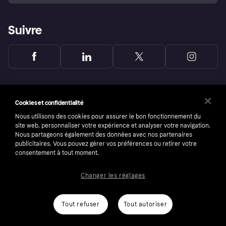
Suivre
Cookies et confidentialité
Nous utilisons des cookies pour assurer le bon fonctionnement du
site web, personnaliser votre expérience et analyser votre navigation.
Nous partageons également des données avec nos partenaires
publicitaires. Vous pouvez gérer vos préférences ou retirer votre
consentement à tout moment.
Changer les réglages
Copyright © 2005-2026 Klarna Bank AB (publ). Headquarters: Stockholm, Sweden. All
rights reserved. Klarna Bank AB (publ). Sveavägen 46, 111 34 Stockholm. Organization
number: 556737-0431
Tout refuser
Tout autoriser
Conditions
Cookies
Klarna.com