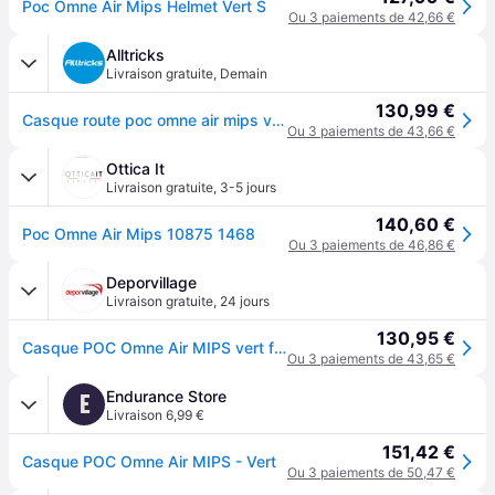
Poc Omne Air Mips Helmet Vert S
Ou 3 paiements de 42,66 €
Alltricks
Livraison gratuite
,
Demain
130,99 €
Casque route poc omne air mips vert fonce
Ou 3 paiements de 43,66 €
Ottica It
Livraison gratuite
,
3-5 jours
140,60 €
Poc Omne Air Mips 10875 1468
Ou 3 paiements de 46,86 €
Deporvillage
Livraison gratuite
,
24 jours
130,95 €
Casque POC Omne Air MIPS vert foncé - M - Green
Ou 3 paiements de 43,65 €
Endurance Store
E
Livraison 6,99 €
151,42 €
Casque POC Omne Air MIPS - Vert
Ou 3 paiements de 50,47 €