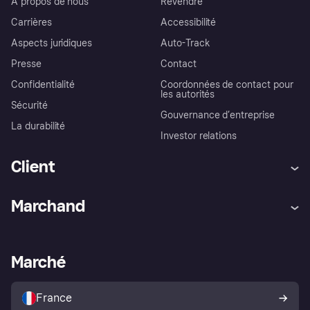
À propos de nous
Revendre
Carrières
Accessibilité
Aspects juridiques
Auto-Track
Presse
Contact
Confidentialité
Coordonnées de contact pour
les autorités
Sécurité
Gouvernance d’entreprise
La durabilité
Investor relations
Client
Aide
Réclamations
Marchand
Login
Protection contre la fraude
Support Marchand
Portail développeurs
L'appli shopping de Klarna
Paramètres de confidentialité
Portail Marchand
Statut opérationnel
Marché
Explorez les magasins
Votre droit de rétractation
Vendre avec Klarna
Plateformes et partenaires
Politique de protection de
l’acheteur Klarna
France