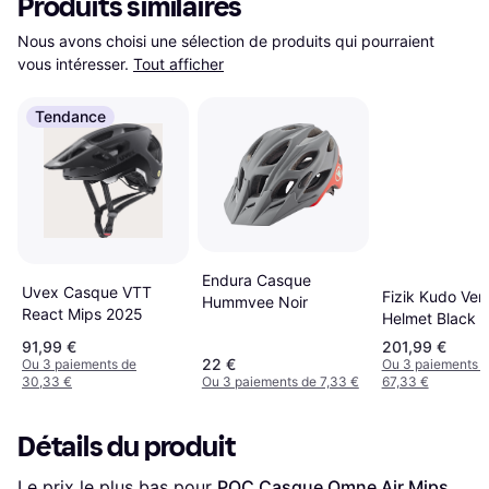
Produits similaires
Nous avons choisi une sélection de produits qui pourraient 
vous intéresser.
Tout afficher
Tendance
Endura Casque
Uvex Casque VTT
Fizik Kudo Ven
Hummvee Noir
React Mips 2025
Helmet Black 
91,99 €
201,99 €
22 €
Ou 3 paiements de
Ou 3 paiements 
30,33 €
Ou 3 paiements de 7,33 €
67,33 €
Détails du produit
Le prix le plus bas pour 
POC Casque Omne Air Mips 