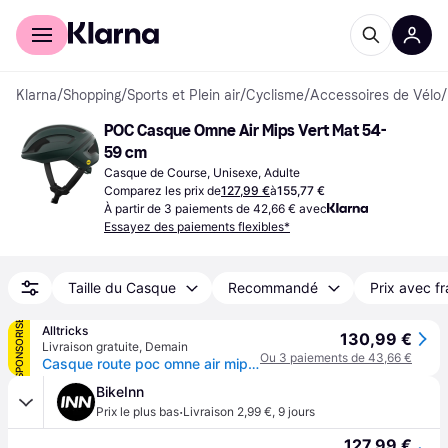
Acheter avec Klarna
Espace entreprises
Klarna
/
Shopping
/
Sports et Plein air
/
Cyclisme
/
Accessoires de Vélo
/
POC Casque Omne Air Mips Vert Mat 54-
59 cm
Casque de Course, Unisexe, Adulte
Comparez les prix de
127,99 €
à
155,77 €
À partir de 3 paiements de 42,66 € avec
Essayez des paiements flexibles*
Taille du Casque
Recommandé
Prix avec fr
SPONSORISÉ
Alltricks
130,99 €
Livraison gratuite
,
Demain
Ou 3 paiements de 43,66 €
Casque route poc omne air mips vert fonce
BikeInn
·
Prix le plus bas
Livraison 2,99 €
,
9 jours
127,99 €