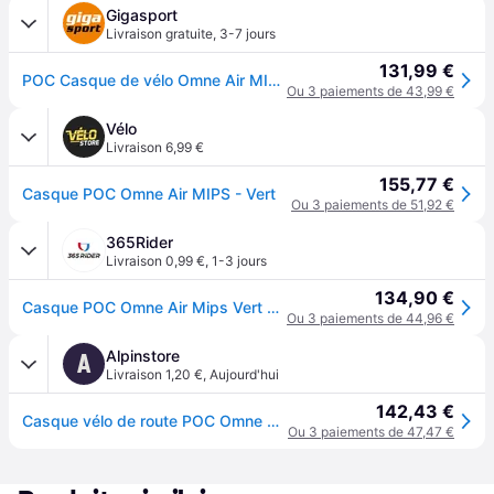
Gigasport
Livraison gratuite
,
3-7 jours
131,99 €
POC Casque de vélo Omne Air MIPS vert | 50-56CM
Ou 3 paiements de 43,99 €
Vélo
Livraison 6,99 €
155,77 €
Casque POC Omne Air MIPS - Vert
Ou 3 paiements de 51,92 €
365Rider
Livraison 0,99 €
,
1-3 jours
134,90 €
Casque POC Omne Air Mips Vert Mat, Taille L
Ou 3 paiements de 44,96 €
Alpinstore
A
Livraison 1,20 €
,
Aujourd'hui
142,43 €
Casque vélo de route POC Omne Air MIPS (Pargasite Green Matt)
Ou 3 paiements de 47,47 €