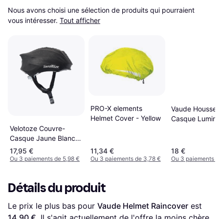
Nous avons choisi une sélection de produits qui pourraient 
vous intéresser.
Tout afficher
PRO-X elements
Vaude Housse
Helmet Cover - Yellow
Casque Lumin
Velotoze Couvre-
Casque Jaune Blanc
White
17,95 €
11,34 €
18 €
Ou 3 paiements de 5,98 €
Ou 3 paiements de 3,78 €
Ou 3 paiements d
Détails du produit
Le prix le plus bas pour 
Vaude Helmet Raincover
 est 
14,90 €
. Il s'agit actuellement de l'offre la moins chère 