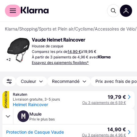
Acheter avec Klarna
Espace entreprises
Klarna
/
Shopping
/
Sports et Plein air
/
Cyclisme
/
Accessoires de Vélo
/
Vaude Helmet Raincover
Housse de casque
Comparez les prix de
14,90 €
à
19,95 €
À partir de 3 paiements de 4,96 € avec
+
2
Essayez des paiements flexibles*
Couleur
Recommandé
Prix avec frais de po
SPONSORISÉ
Rakuten
19,79 €
Livraison gratuite
,
3-5 jours
Ou 3 paiements de 6,59 €
Helmet Raincover
Muule
M
Prix le plus bas
14,90 €
Protection de Casque Vaude
Ou 3 paiements de 4,96 €