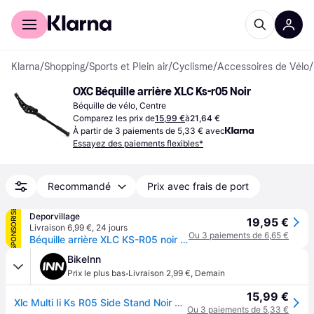
Acheter avec Klarna
Espace entreprises
Klarna
/
Shopping
/
Sports et Plein air
/
Cyclisme
/
Accessoires de Vélo
/
OXC Béquille arrière XLC Ks-r05 Noir
Béquille de vélo, Centre
Comparez les prix de
15,99 €
à
21,64 €
À partir de 3 paiements de 5,33 € avec
Essayez des paiements flexibles*
Recommandé
Prix avec frais de port
SPONSORISÉ
Deporvillage
19,95 €
Livraison 6,99 €
,
24 jours
Ou 3 paiements de 6,65 €
Béquille arrière XLC KS-R05 noir - Black
BikeInn
·
Prix le plus bas
Livraison 2,99 €
,
Demain
15,99 €
Xlc Multi Ii Ks R05 Side Stand Noir 24-28´´
Ou 3 paiements de 5,33 €