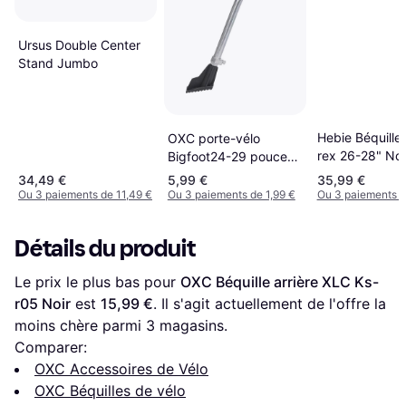
Ursus Double Center
Stand Jumbo
Hebie Béquille
OXC porte-vélo
rex 26-28" Noi
Bigfoot24-29 pouces
noir
34,49 €
5,99 €
35,99 €
Ou 3 paiements de 11,49 €
Ou 3 paiements de 1,99 €
Ou 3 paiements d
Détails du produit
Le prix le plus bas pour 
OXC Béquille arrière XLC Ks-
r05 Noir
 est 
15,99 €
. Il s'agit actuellement de l'offre la 
moins chère parmi 
3
 magasins.
Comparer:
OXC Accessoires de Vélo
OXC Béquilles de vélo