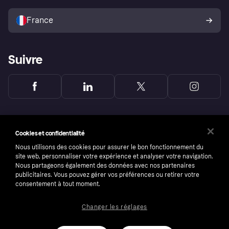
Vendre avec Klarna
Plateformes et partenaires
Politique de protection de
l’acheteur Klarna
France
Suivre
Cookies et confidentialité
Nous utilisons des cookies pour assurer le bon fonctionnement du
site web, personnaliser votre expérience et analyser votre navigation.
Nous partageons également des données avec nos partenaires
publicitaires. Vous pouvez gérer vos préférences ou retirer votre
consentement à tout moment.
Changer les réglages
Copyright © 2005-2026 Klarna Bank AB (publ). Headquarters: Stockholm, Sweden. All
rights reserved. Klarna Bank AB (publ). Sveavägen 46, 111 34 Stockholm. Organization
number: 556737-0431