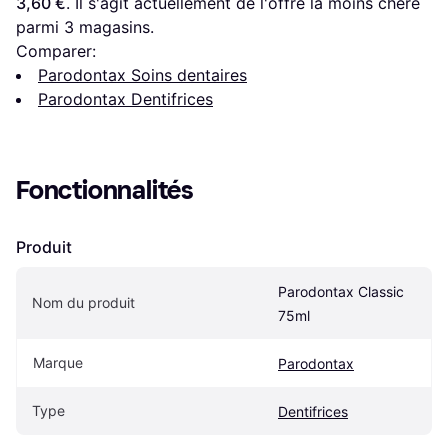
3,60 €
. Il s'agit actuellement de l'offre la moins chère 
parmi 
3
 magasins.
Comparer:
Parodontax Soins dentaires
Parodontax Dentifrices
Fonctionnalités
Produit
Parodontax Classic 
Nom du produit
75ml
Marque
Parodontax
Type
Dentifrices