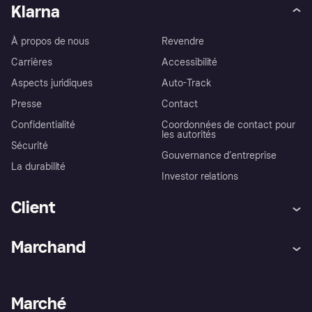
Klarna
À propos de nous
Revendre
Carrières
Accessibilité
Aspects juridiques
Auto-Track
Presse
Contact
Confidentialité
Coordonnées de contact pour
les autorités
Sécurité
Gouvernance d’entreprise
La durabilité
Investor relations
Client
Aide
Réclamations
Marchand
Login
Protection contre la fraude
Support Marchand
Portail développeurs
L'appli shopping de Klarna
Paramètres de confidentialité
Portail Marchand
Statut opérationnel
Marché
Explorez les magasins
Votre droit de rétractation