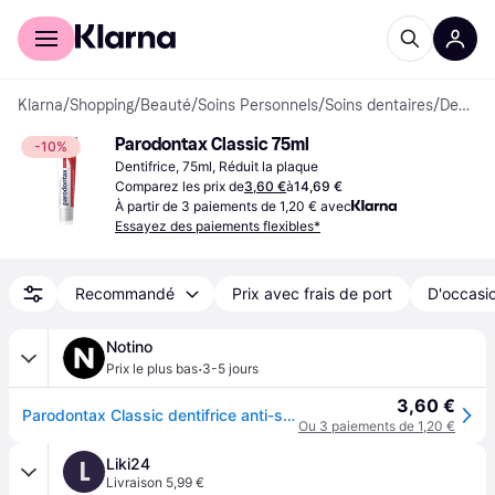
Acheter avec Klarna
Espace entreprises
Klarna
/
Shopping
/
Beauté
/
Soins Personnels
/
Soins dentaires
/
Dentifrices
Parodontax Classic 75ml
-10%
Dentifrice, 75ml, Réduit la plaque
Comparez les prix de
3,60 €
à
14,69 €
À partir de 3 paiements de 1,20 € avec
Essayez des paiements flexibles*
Recommandé
Prix avec frais de port
D'occasio
Notino
·
Prix le plus bas
3-5 jours
3,60 €
Parodontax Classic dentifrice anti-saignement des gencives sans fluorure 75 ml
Ou 3 paiements de 1,20 €
Liki24
L
Livraison 5,99 €