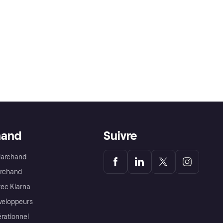
hand
Suivre
Marchand
archand
ec Klarna
éveloppeurs
érationnel