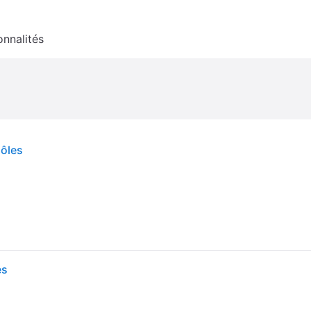
onnalités
ôles
es