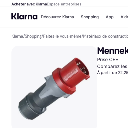
Acheter avec Klarna
Espace entreprises
Découvrez Klarna
Shopping
App
Aid
Klarna
/
Shopping
/
Faites-le vous-même
/
Matériaux de constructi
Options de paiem
Magasins
Toutes les options d
Cdiscoun
Mennek
paiement
Airbnb
Payer maintenant
Booking.
Prise CEE
Paiement en 3 fois
Temu
Paiement à 30 jours
JD Sport
Comparez les 
Klarna sur Apple Pa
À partir de 22,2
Voir tous les