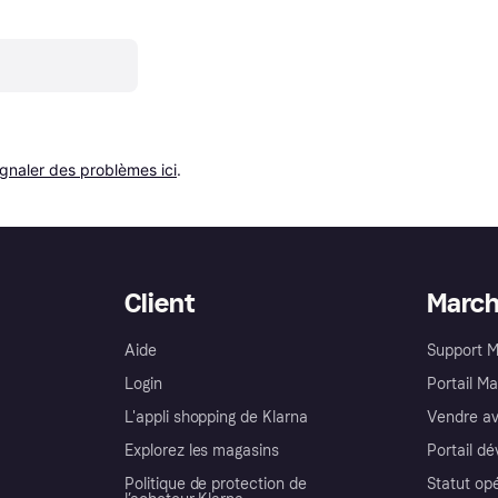
ignaler des problèmes ici
.
Client
Marc
Aide
Support 
Login
Portail M
L'appli shopping de Klarna
Vendre av
Explorez les magasins
Portail d
Politique de protection de
Statut op