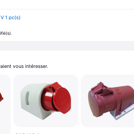
V 1 pc(s)
fié(s).
aient vous intéresser.