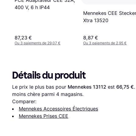
PCE Adaptateur CEE 32A,
400 V, 6 h IP44
Mennekes CEE Stecke
Xtra 13520
87,23 €
8,87 €
Ou 3 paiements de 29,07 €
Ou 3 paiements de 2,95 €
Détails du produit
Le prix le plus bas pour 
Mennekes 13112
 est 
66,75 €
.
moins chère parmi 
4
 magasins.
Comparer:
Mennekes Accessoires Électriques
Mennekes Prises CEE