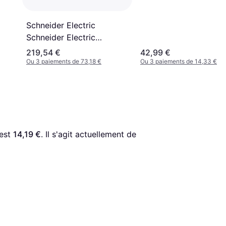
Schneider Electric
Schneider Electric
Frequenzumrichter 1ph.
219,54 €
42,99 €
ATV12H037M2
Ou 3 paiements de 73,18 €
Ou 3 paiements de 14,33 €
est 
14,19 €
. Il s'agit actuellement de 