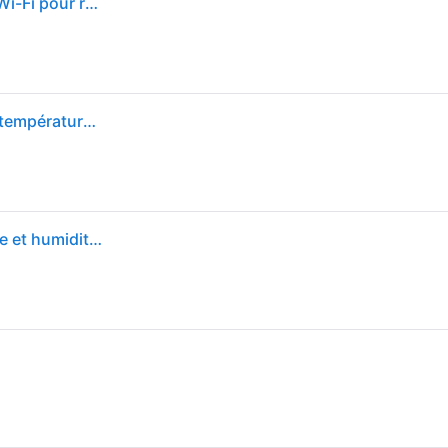
Shelly Plus Add-On - Module Interface de capteurs Wi-Fi pour relais Shelly Plus et Gen3, Compatible avec capteurs DS18B20, DHT22 et Arduino, Domotique, Compatible Alexa et Google Home, app iOS Android
Shelly Plus Add-On Intérieur & extérieur Capteur de température Intégré Avec fil
Relais Wi-Fi Shelly Plus Add-On Capteur température et humidité, Intérieur/Extérieur