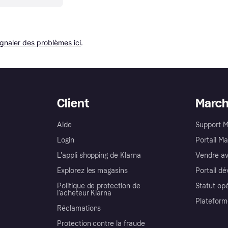
ignaler des problèmes ici
.
Client
Marc
Aide
Support 
Login
Portail M
L'appli shopping de Klarna
Vendre av
Explorez les magasins
Portail d
Politique de protection de
Statut op
l’acheteur Klarna
Plateform
Réclamations
Protection contre la fraude