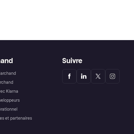
hand
Suivre
Marchand
archand
ec Klarna
éveloppeurs
érationnel
es et partenaires