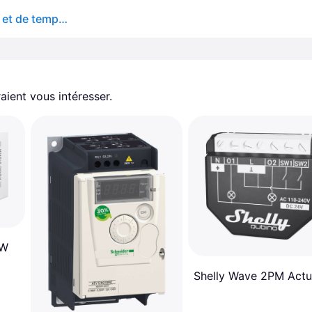
Module complémentaire pour les capteurs de statut et de température Shelly PLUS
aient vous intéresser.
BW
Shelly Wave 2PM Actu