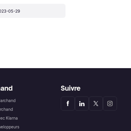
023-05-29
hand
Suivre
Marchand
archand
ec Klarna
éveloppeurs