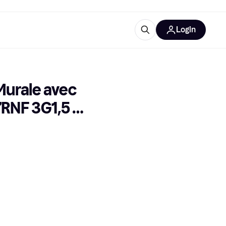
Login
lus d'informations
de bureau
u'est-ce que Klarna?
Murale avec 
7RNF 3G1,5 
catégories