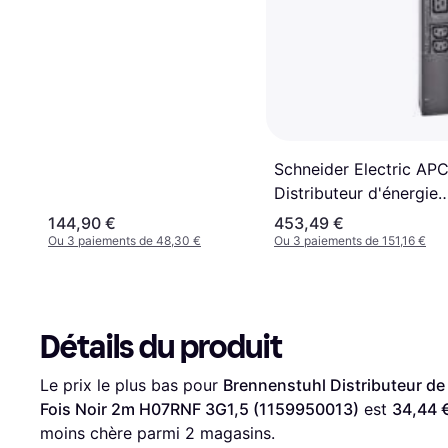
Schneider Electric AP
Distributeur d'énergie
AP7553
144,90 €
453,49 €
Ou 3 paiements de 48,30 €
Ou 3 paiements de 151,16 €
Détails du produit
Le prix le plus bas pour 
Brennenstuhl Distributeur de 
Fois Noir 2m H07RNF 3G1,5 (1159950013)
 est 
34,44 
moins chère parmi 
2
 magasins.