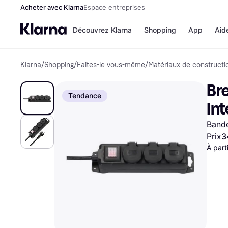
Acheter avec Klarna
Espace entreprises
Découvrez Klarna
Shopping
App
Aid
Klarna
/
Shopping
/
Faites-le vous-même
/
Matériaux de constructi
Options de paiem
Magasins
Toutes les options d
Cdiscoun
Bre
paiement
Airbnb
Tendance
Payer maintenant
Booking.
Int
Paiement en 3 fois
Temu
Paiement à 30 jours
JD Sport
(1
Bande
Klarna sur Apple Pa
Prix
3
À part
Voir tous les