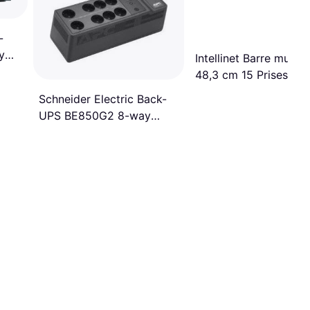
-
y
Intellinet Barre multip
48,3 cm 15 Prises Do
Disjoncteur Aluminium
Schneider Electric Back-
Schwarz
UPS BE850G2 8-way
1.83m