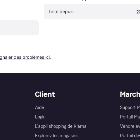
Listé depuis
2
ignaler des problèmes ici
.
Client
Marc
Aide
Support 
Login
Portail M
L'appli shopping de Klarna
Vendre av
Explorez les magasins
Portail d