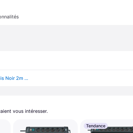
onnalités
Distrieur de Prise Murale avec Interrupteur IP44 3 Fois Noir 2m H07RN-F 3G1,5
aient vous intéresser.
Tendance