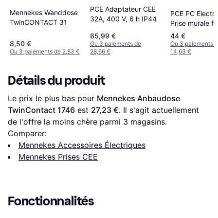
PCE Adaptateur CEE
Mennekes Wanddose
PCE PC Electri
32A, 400 V, 6 h IP44
TwinCONTACT 31
Prise murale fe
CEE 63 A 5 pô
85,99 €
44 €
V
8,50 €
Ou 3 paiements de
Ou 3 paiements 
Ou 3 paiements de 2,83 €
28,66 €
14,63 €
Détails du produit
Le prix le plus bas pour 
Mennekes Anbaudose 
TwinContact 1746
 est 
27,23 €
. Il s'agit actuellement 
de l'offre la moins chère parmi 
3
 magasins.
Comparer:
Mennekes Accessoires Électriques
Mennekes Prises CEE
Fonctionnalités