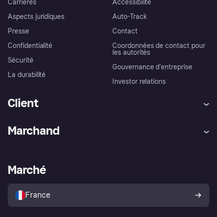
Carrières
Accessibilité
Aspects juridiques
Auto-Track
Presse
Contact
Confidentialité
Coordonnées de contact pour
les autorités
Sécurité
Gouvernance d’entreprise
La durabilité
Investor relations
Client
Aide
Réclamations
Marchand
Login
Protection contre la fraude
Support Marchand
Portail développeurs
L'appli shopping de Klarna
Paramètres de confidentialité
Portail Marchand
Statut opérationnel
Marché
Explorez les magasins
Votre droit de rétractation
Vendre avec Klarna
Plateformes et partenaires
Politique de protection de
l’acheteur Klarna
France