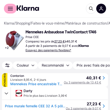
Acheter avec Klarna
Espace entreprises
Klarna
/
Shopping
/
Faites-le vous-même
/
Matériaux de construction
/
A
Mennekes Anbaudose TwinContact 1746
Prise CEE
Comparez les prix de
27,23 €
à
40,31 €
À partir de 3 paiements de 9,07 € avec
+
2
Essayez des paiements flexibles*
Couleur
Recommandé
Prix avec frais de po
SPONSORISÉ
Contorion
40,31 €
Livraison 8,95 €
,
2-4 jours
Ou 3 paiements de 13,43 €
Mennekes Prise encastrable TwinContact 32A, 5p, 6h, 400V, IP44 1746
Darty
·
Prix le plus bas
Livraison 3,99 €
27,23 €
Prise murale femelle CEE 32 A 5 pôles Mennekes 1746 400 V rouge
Ou 3 paiements de 9,07 €