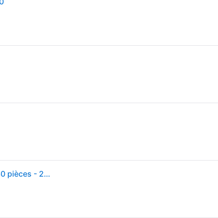
0
Maison Barbie Malibu - MATTEL - HCD50 - Plus de 30 pièces - 2 étages - Pour enfants de 4 à 10 ans - Rose