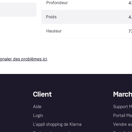
Profondeur
4
Poids
4
Hauteur
7
ignaler des problèmes ici
.
Client
Marc
Aide
Support 
Login
Portail M
L'appli shopping de Klarna
Vendre av