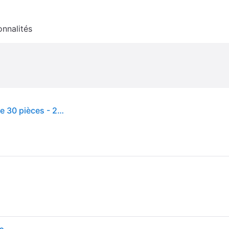
onnalités
Maison Barbie Malibu - MATTEL - HCD50 - Plus de 30 pièces - 2 étages - Pour enfants de 4 à 10 ans - Rose