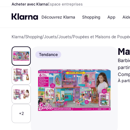
Acheter avec Klarna
Espace entreprises
Découvrez Klarna
Shopping
App
Aid
Klarna
/
Shopping
/
Jouets
/
Jouets
/
Poupées et Maisons de Poupé
Options de paiem
Magasins
Toutes les options d
Cdiscoun
Ma
paiement
Airbnb
Tendance
Payer maintenant
Booking.
Barbi
Paiement en 3 fois
Temu
Paiement à 30 jours
JD Sport
parti
Klarna sur Apple Pa
Compa
À part
Voir tous les
+2