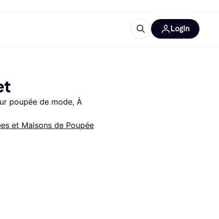
Login
lus d'informations
de bureau
u'est-ce que Klarna?
et
ur poupée de mode, À 
es et Maisons de Poupée
catégories