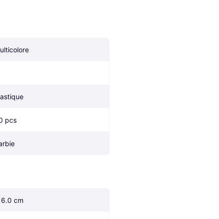
ulticolore
lastique
0 pcs
arbie
16.0 cm