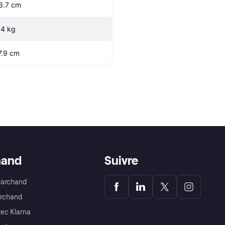
3.7 cm
.4 kg
7.9 cm
hand
Suivre
Marchand
archand
ec Klarna