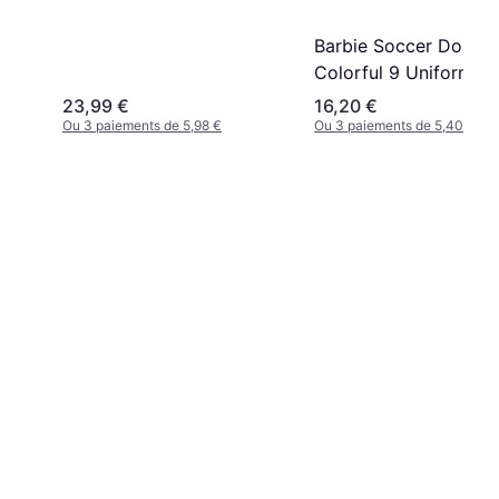
Barbie Soccer Doll
Colorful 9 Uniform S
Ball
23,99 €
16,20 €
Ou 3 paiements de 5,98 €
Ou 3 paiements de 5,40 €