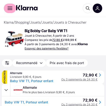
Acheter avec Klarna
Espace entreprises
Klarna
/
Shopping
/
Jouets
/
Jouets
/
Jouets à Chevaucher
Big Bobby Car Baby VW T1
Jouet à Chevaucher, À partir de 2 ans
Comparez les prix de
72,90 €
à
169,99 €
À partir de 3 paiements de 24,30 € avec
+
4
Essayez des paiements flexibles*
Recommandé
Prix avec frais de port
SPONSORISÉ
Alternate
72,90 €
Livraison 9,90 €
,
6 jours
Ou 3 paiements de 24,30 €
Baby VW T1, Porteur enfant
Alternate
·
Prix le plus bas
Livraison 9,90 €
,
6 jours
72,90 €
Baby VW T1, Porteur enfant
Ou 3 paiements de 24,30 €