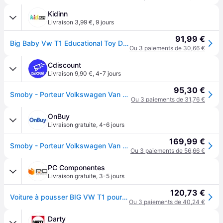
Kidinn
Livraison 3,99 €
,
9 jours
91,99 €
Big Baby Vw T1 Educational Toy Doré Enfants
Ou 3 paiements de 30,66 €
Cdiscount
Livraison 9,90 €
,
4-7 jours
95,30 €
Smoby - Porteur Volkswagen Van Rouge - Coffre de rangement + Volant directionnel - 26L x 30l x 60H - Dés 18 mois
Ou 3 paiements de 31,76 €
OnBuy
Livraison gratuite
,
4-6 jours
169,99 €
Smoby - Porteur Volkswagen Van Rouge - Coffre de rangement + Volant directionnel - 26L x 30l x 60H - Dés 18 mois
Ou 3 paiements de 56,66 €
PC Componentes
Livraison gratuite
,
3-5 jours
120,73 €
Voiture à pousser BIG VW T1 pour Enfants - Rouge
Ou 3 paiements de 40,24 €
Darty