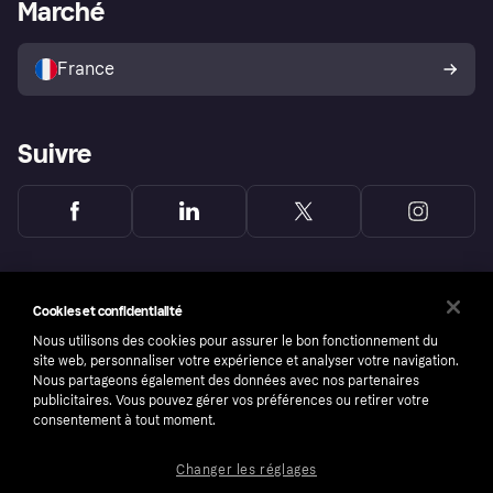
Portail Marchand
Statut opérationnel
Marché
Explorez les magasins
Votre droit de rétractation
Vendre avec Klarna
Plateformes et partenaires
Politique de protection de
l’acheteur Klarna
France
Suivre
Cookies et confidentialité
Nous utilisons des cookies pour assurer le bon fonctionnement du
site web, personnaliser votre expérience et analyser votre navigation.
Nous partageons également des données avec nos partenaires
publicitaires. Vous pouvez gérer vos préférences ou retirer votre
consentement à tout moment.
Changer les réglages
Copyright © 2005-2026 Klarna Bank AB (publ). Headquarters: Stockholm, Sweden. All