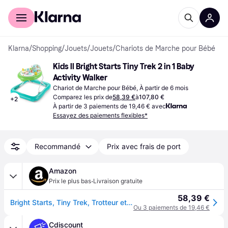
Acheter avec Klarna
Espace entreprises
Klarna
/
Shopping
/
Jouets
/
Jouets
/
Chariots de Marche pour Bébé
Kids ll Bright Starts Tiny Trek 2 in 1 Baby 
Activity Walker
Chariot de Marche pour Bébé, À partir de 6 mois
Comparez les prix de
58,39 €
à
107,80 €
+
2
À partir de 3 paiements de 19,46 € avec
Essayez des paiements flexibles*
Recommandé
Prix avec frais de port
Amazon
·
Prix le plus bas
Livraison gratuite
58,39 €
Bright Starts, Tiny Trek, Trotteur et Centre d'Activité Jungle Vines 2en1, jouet d’activités, hauteur réglable, lumières & mélodies, 6 mois+
Ou 3 paiements de 19,46 €
Cdiscount