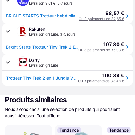
Livraison 9,61 €
,
5-7 jours
98,57 €
BRIGHT STARTS Trotteur bébé pliable 2 en 1 - Animaux de la Jungle Musique et Lumièrescadeau bébé - Blanc
Ou 3 paiements de 32,85 €
Rakuten
Livraison gratuite
,
3-5 jours
107,80 €
Bright Starts Trotteur Tiny Trek 2 En 1 - Modèle Jungle Vines - Jouet D'activités - Hauteur Réglable - Lumières Et Sons - A Partir De 6 Mois
Ou 3 paiements de 35,93 €
Darty
Livraison gratuite
100,39 €
Trotteur Tiny Trek 2 en 1 Jungle Vines - Jouet d'activités - Hauteur réglable - Lumières & sons - 6 mois+
Ou 3 paiements de 33,46 €
Produits similaires
Nous avons choisi une sélection de produits qui pourraient 
vous intéresser.
Tout afficher
Tendance
Tendance