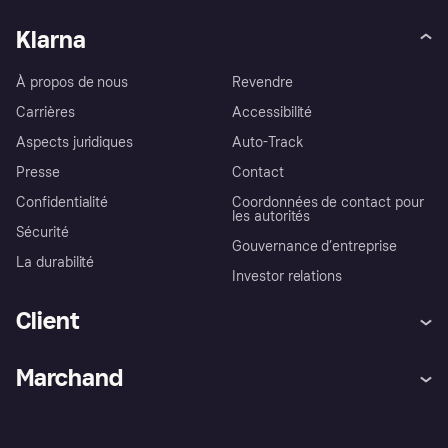
Klarna
À propos de nous
Revendre
Carrières
Accessibilité
Aspects juridiques
Auto-Track
Presse
Contact
Confidentialité
Coordonnées de contact pour
les autorités
Sécurité
Gouvernance d’entreprise
La durabilité
Investor relations
Client
Aide
Réclamations
Marchand
Login
Protection contre la fraude
Support Marchand
Portail développeurs
L'appli shopping de Klarna
Paramètres de confidentialité