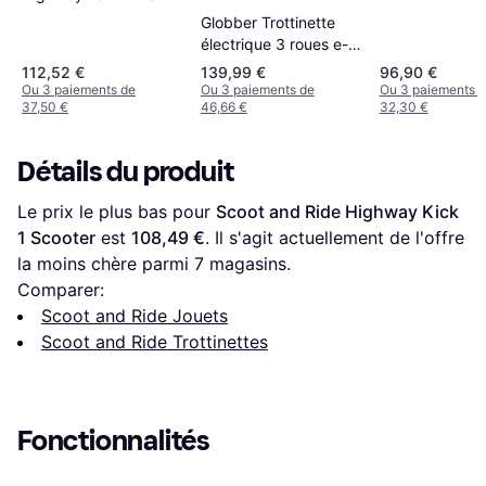
Go Wildon Reglable
Globber Trottinette
électrique 3 roues e-
motion
112,52 €
139,99 €
96,90 €
Ou 3 paiements de
Ou 3 paiements de
Ou 3 paiements 
37,50 €
46,66 €
32,30 €
Détails du produit
Le prix le plus bas pour 
Scoot and Ride Highway Kick 
1 Scooter
 est 
108,49 €
. Il s'agit actuellement de l'offre 
la moins chère parmi 
7
 magasins.
Comparer:
Scoot and Ride Jouets
Scoot and Ride Trottinettes
Fonctionnalités