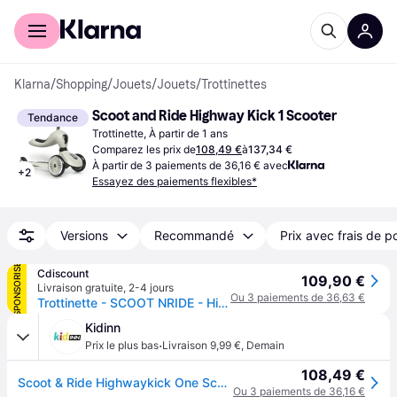
Acheter avec Klarna
Espace entreprises
Klarna
/
Shopping
/
Jouets
/
Jouets
/
Trottinettes
Scoot and Ride Highway Kick 1 Scooter
Tendance
Trottinette, À partir de 1 ans
Comparez les prix de
108,49 €
à
137,34 €
À partir de 3 paiements de 36,16 € avec
+
2
Essayez des paiements flexibles*
Versions
Recommandé
Prix avec frais de p
SPONSORISÉ
Cdiscount
109,90 €
Livraison gratuite
,
2-4 jours
Ou 3 paiements de 36,63 €
Trottinette - SCOOT NRIDE - Highwaykick 1 - Evolutif - Beige - Enfant
Kidinn
·
Prix le plus bas
Livraison 9,99 €
,
Demain
108,49 €
Scoot & Ride Highwaykick One Scooter Blanc,Noir Enfants
Ou 3 paiements de 36,16 €