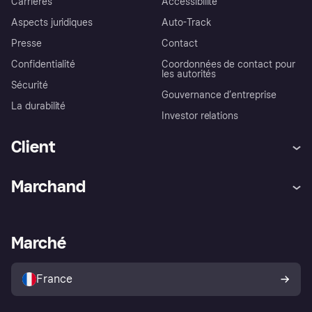
Carrières
Accessibilité
Aspects juridiques
Auto-Track
Presse
Contact
Confidentialité
Coordonnées de contact pour
les autorités
Sécurité
Gouvernance d’entreprise
La durabilité
Investor relations
Client
Aide
Réclamations
Marchand
Login
Protection contre la fraude
Support Marchand
Portail développeurs
L'appli shopping de Klarna
Paramètres de confidentialité
Portail Marchand
Statut opérationnel
Marché
Explorez les magasins
Votre droit de rétractation
Vendre avec Klarna
Plateformes et partenaires
Politique de protection de
l’acheteur Klarna
France