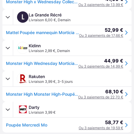
Monster High x Wednesday Collector Doll Morticia Addams
Ou 3 paiements de 13,99 €
La Grande Récré
L
Livraison 6,00 €
,
Demain
52,99 €
Mattel Poupée mannequin Morticia Addams - Monster High x Mercredi
Ou 3 paiements de 17,66 €
Kidinn
Livraison 2,99 €
,
Demain
44,99 €
Monster High Wednesday Morticia Doll Rouge Enfants
Ou 3 paiements de 14,99 €
Rakuten
Livraison 3,99 €
,
3-5 jours
68,10 €
Monster High Monster High-Poupée Morticia Addams-Avec robe de velours noir
Ou 3 paiements de 22,70 €
Darty
Livraison 3,99 €
58,77 €
Poupée Mercredi Mo
Ou 3 paiements de 19,59 €