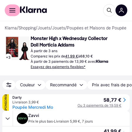
Acheter avec Klarna
Espace entreprises
Klarna
/
Shopping
/
Jouets
/
Jouets
/
Poupées et Maisons de Poupée
Monster High x Wednesday Collector 
Doll Morticia Addams
À partir de 3 ans
Comparez les prix de
41,99 €
à
68,10 €
+
3
À partir de 3 paiements de 13,99 € avec
Essayez des paiements flexibles*
Couleur
Recommandé
Prix avec frais de po
SPONSORISÉ
Darty
58,77 €
Livraison 3,99 €
Ou 3 paiements de 19,59 €
Poupée Mercredi Mo
Zavvi
·
Prix le plus bas
Livraison 5,99 €
,
7 jours
41,99 €