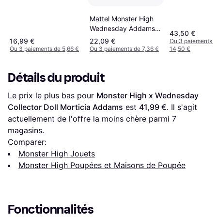
Mattel Monster High
Wednesday Addams
43,50 €
Doll
16,99 €
22,09 €
Ou 3 paiements 
Ou 3 paiements de 5,66 €
Ou 3 paiements de 7,36 €
14,50 €
Détails du produit
Le prix le plus bas pour 
Monster High x Wednesday 
Collector Doll Morticia Addams
 est 
41,99 €
. Il s'agit 
actuellement de l'offre la moins chère parmi 
7
magasins.
Comparer:
Monster High Jouets
Monster High Poupées et Maisons de Poupée
Fonctionnalités