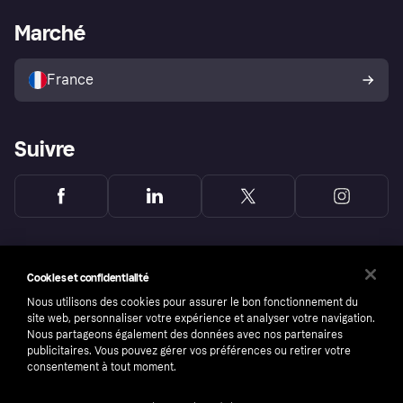
L'appli shopping de Klarna
Paramètres de confidentialité
Portail Marchand
Statut opérationnel
Marché
Explorez les magasins
Votre droit de rétractation
Vendre avec Klarna
Plateformes et partenaires
Politique de protection de
l’acheteur Klarna
France
Suivre
Cookies et confidentialité
Nous utilisons des cookies pour assurer le bon fonctionnement du
site web, personnaliser votre expérience et analyser votre navigation.
Nous partageons également des données avec nos partenaires
publicitaires. Vous pouvez gérer vos préférences ou retirer votre
consentement à tout moment.