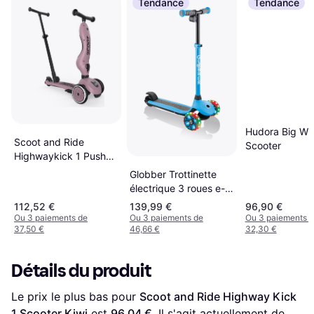
Tendance
Tendance
Hudora Big Wh
Scoot and Ride
Scooter
Highwaykick 1 Push
Go Wildon Reglable
Globber Trottinette
électrique 3 roues e-
motion
112,52 €
139,99 €
96,90 €
Ou 3 paiements de
Ou 3 paiements de
Ou 3 paiements 
37,50 €
46,66 €
32,30 €
Détails du produit
Le prix le plus bas pour 
Scoot and Ride Highway Kick 
1 Scooter Kiwi
 est 
96,04 €
. Il s'agit actuellement de 