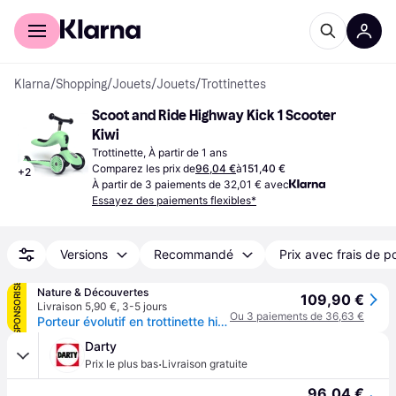
Acheter avec Klarna
Espace entreprises
Klarna
/
Shopping
/
Jouets
/
Jouets
/
Trottinettes
Scoot and Ride Highway Kick 1 Scooter 
Kiwi
Trottinette, À partir de 1 ans
Comparez les prix de
96,04 €
à
151,40 €
+
2
À partir de 3 paiements de 32,01 € avec
Essayez des paiements flexibles*
Versions
Recommandé
Prix avec frais de p
SPONSORISÉ
Nature & Découvertes
109,90 €
Livraison 5,90 €
,
3-5 jours
Ou 3 paiements de 36,63 €
Porteur évolutif en trottinette highwaykick 1 kiwi
Darty
·
Prix le plus bas
Livraison gratuite
96,04 €