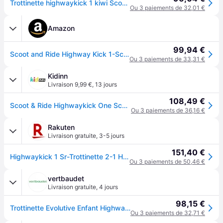
Trottinette highwaykick 1 kiwi Scoot and ride
Ou 3 paiements de 32,01 €
Amazon
99,94 €
Scoot and Ride Highway Kick 1-Scoot & Ride 2 en 1 Kickboard avec siège , Vert (kiwi), 57.5 x 17.5 x 26.5 cm
Ou 3 paiements de 33,31 €
Kidinn
Livraison 9,99 €
,
13 jours
108,49 €
Scoot & Ride Highwaykick One Scooter Vert Enfants
Ou 3 paiements de 36,16 €
Rakuten
Livraison gratuite
,
3-5 jours
151,40 €
Highwaykick 1 Sr-Trottinette 2-1 Highwaykick 1 - Kiwi
Ou 3 paiements de 50,46 €
vertbaudet
Livraison gratuite
,
4 jours
98,15 €
Trottinette Evolutive Enfant Highwaykick Dès 1 An Vert Kiwi
Ou 3 paiements de 32,71 €