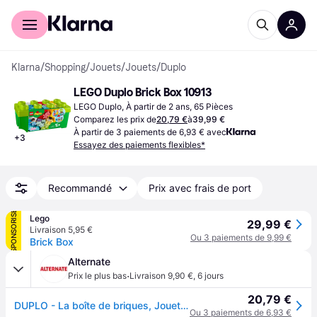
Acheter avec Klarna
Espace entreprises
Klarna
/
Shopping
/
Jouets
/
Jouets
/
Duplo
LEGO Duplo Brick Box 10913
LEGO Duplo, À partir de 2 ans, 65 Pièces
Comparez les prix de
20,79 €
à
39,99 €
À partir de 3 paiements de 6,93 € avec
+
3
Essayez des paiements flexibles*
Recommandé
Prix avec frais de port
SPONSORISÉ
Lego
29,99 €
Livraison 5,95 €
Ou 3 paiements de 9,99 €
Brick Box
Alternate
·
Prix le plus bas
Livraison 9,90 €
,
6 jours
20,79 €
DUPLO - La boîte de briques, Jouets de construction
Ou 3 paiements de 6,93 €