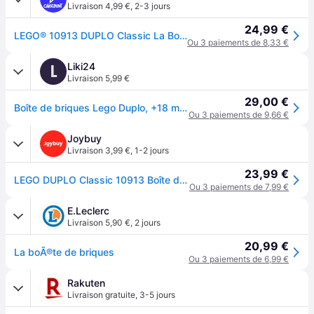
Livraison 4,99 €
,
2-3 jours
24,99 €
LEGO® 10913 DUPLO Classic La Boîte De Briques Jeu De Construction Avec Rangement Jouet éducatif pour Bébé de 1 an et plus - Jaune
Ou 3 paiements de 8,33 €
Liki24
L
Livraison 5,99 €
29,00 €
Boîte de briques Lego Duplo, +18 mois, 10913, Lego
Ou 3 paiements de 9,66 €
Joybuy
Livraison 3,99 €
,
1-2 jours
23,99 €
LEGO DUPLO Classic 10913 Boîte de briques
Ou 3 paiements de 7,99 €
E.Leclerc
Livraison 5,90 €
,
2 jours
20,99 €
La boÃ®te de briques
Ou 3 paiements de 6,99 €
Rakuten
Livraison gratuite
,
3-5 jours