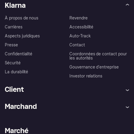
Klarna
À propos de nous
Revendre
Carrières
Accessibilité
Aspects juridiques
Auto-Track
Presse
Contact
Confidentialité
Coordonnées de contact pour
les autorités
Sécurité
Gouvernance d’entreprise
La durabilité
Investor relations
Client
Aide
Réclamations
Marchand
Login
Protection contre la fraude
Support Marchand
Portail développeurs
L'appli shopping de Klarna
Paramètres de confidentialité
Portail Marchand
Statut opérationnel
Marché
Explorez les magasins
Votre droit de rétractation