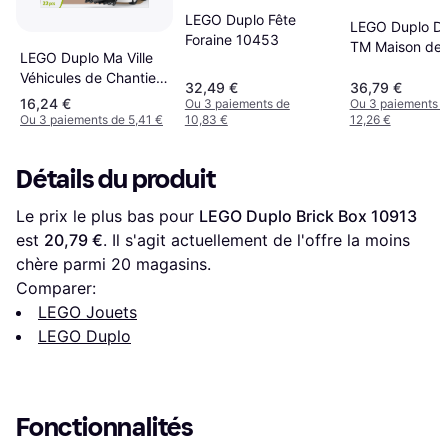
LEGO Duplo Fête
LEGO Duplo Di
Foraine 10453
TM Maison de 
LEGO Duplo Ma Ville
Mouse
Véhicules de Chantier
32,49 €
36,79 €
3-en-1
16,24 €
Ou 3 paiements de
Ou 3 paiements 
Ou 3 paiements de 5,41 €
10,83 €
12,26 €
Détails du produit
Le prix le plus bas pour 
LEGO Duplo Brick Box 10913
est 
20,79 €
. Il s'agit actuellement de l'offre la moins 
chère parmi 
20
 magasins.
Comparer:
LEGO Jouets
LEGO Duplo
Fonctionnalités