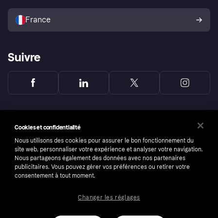
Vendre avec Klarna
Plateformes et partenaires
Politique de protection de
l’acheteur Klarna
France
Suivre
Cookies et confidentialité
Nous utilisons des cookies pour assurer le bon fonctionnement du
site web, personnaliser votre expérience et analyser votre navigation.
Nous partageons également des données avec nos partenaires
publicitaires. Vous pouvez gérer vos préférences ou retirer votre
consentement à tout moment.
Changer les réglages
Copyright © 2005-2026 Klarna Bank AB (publ). Headquarters: Stockholm, Sweden. All
rights reserved. Klarna Bank AB (publ). Sveavägen 46, 111 34 Stockholm. Organization
number: 556737-0431