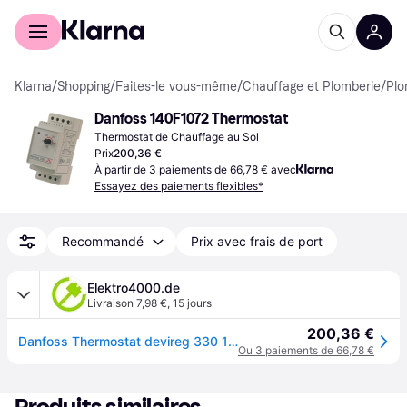
Acheter avec Klarna
Espace entreprises
Klarna
/
Shopping
/
Faites-le vous-même
/
Chauffage et Plomberie
/
Plo
Danfoss 140F1072 Thermostat
Thermostat de Chauffage au Sol
Prix
200,36 €
À partir de 3 paiements de 66,78 € avec
Essayez des paiements flexibles*
Recommandé
Prix avec frais de port
Elektro4000.de
Livraison 7,98 €
,
15 jours
200,36 €
Danfoss Thermostat devireg 330 140F1072
Ou 3 paiements de 66,78 €