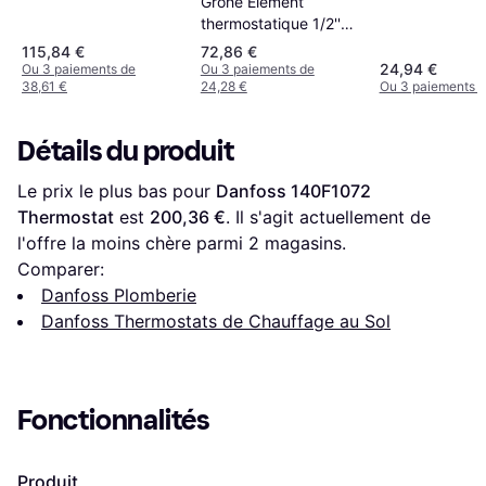
Grohe Elément
thermostatique 1/2''
NF 47450-000
115,84 €
72,86 €
24,94 €
Ou 3 paiements de
Ou 3 paiements de
38,61 €
24,28 €
Ou 3 paiements d
Détails du produit
Le prix le plus bas pour 
Danfoss 140F1072 
Thermostat
 est 
200,36 €
. Il s'agit actuellement de 
l'offre la moins chère parmi 
2
 magasins.
Comparer:
Danfoss Plomberie
Danfoss Thermostats de Chauffage au Sol
Fonctionnalités
Produit