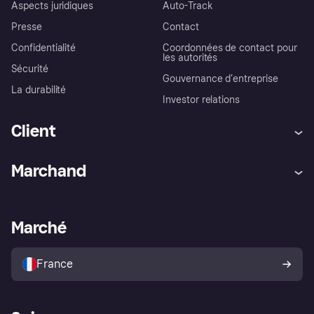
Aspects juridiques
Auto-Track
Presse
Contact
Confidentialité
Coordonnées de contact pour
les autorités
Sécurité
Gouvernance d’entreprise
La durabilité
Investor relations
Client
Aide
Réclamations
Marchand
Login
Protection contre la fraude
Support Marchand
Portail développeurs
L'appli shopping de Klarna
Paramètres de confidentialité
Portail Marchand
Statut opérationnel
Marché
Explorez les magasins
Votre droit de rétractation
Vendre avec Klarna
Plateformes et partenaires
Politique de protection de
l’acheteur Klarna
France