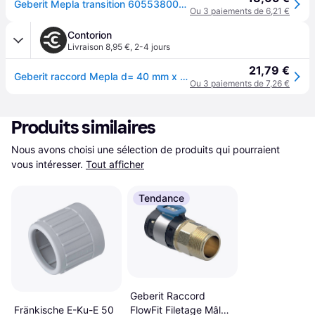
Geberit Mepla transition 605538005 Ø 40mmxR 2000 2000 / 4, bronze, avec AG
Ou 3 paiements de 6,21 €
Contorion
Livraison 8,95 €
,
2-4 jours
21,79 €
Geberit raccord Mepla d= 40 mm x R 11/4, avec mâle, laiton rouge
Ou 3 paiements de 7,26 €
Produits similaires
Nous avons choisi une sélection de produits qui pourraient 
vous intéresser.
Tout afficher
Tendance
Geberit Raccord
FlowFit Filetage Mâle
Fränkische E-Ku-E 50