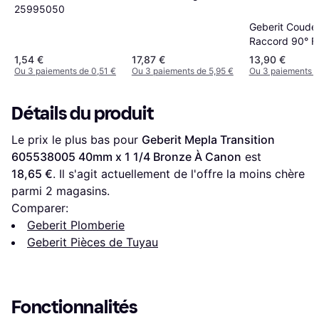
DN 32 40 Ø 40 mm x
25995050
Rp 1 1/2''
Geberit Coude
Raccord 90° Fl
DN 15 20 mm
1,54 €
17,87 €
13,90 €
Ou 3 paiements de 0,51 €
Ou 3 paiements de 5,95 €
Ou 3 paiements d
Détails du produit
Le prix le plus bas pour 
Geberit Mepla Transition 
605538005 40mm x 1 1/4 Bronze À Canon
 est 
18,65 €
. Il s'agit actuellement de l'offre la moins chère 
parmi 
2
 magasins.
Comparer:
Geberit Plomberie
Geberit Pièces de Tuyau
Fonctionnalités