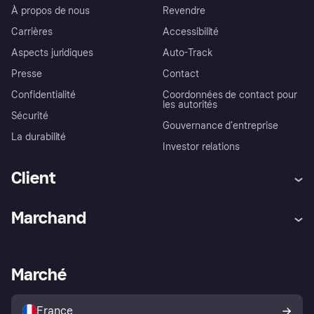
À propos de nous
Revendre
Carrières
Accessibilité
Aspects juridiques
Auto-Track
Presse
Contact
Confidentialité
Coordonnées de contact pour
les autorités
Sécurité
Gouvernance d’entreprise
La durabilité
Investor relations
Client
Aide
Réclamations
Marchand
Login
Protection contre la fraude
Support Marchand
Portail développeurs
L'appli shopping de Klarna
Paramètres de confidentialité
Portail Marchand
Statut opérationnel
Marché
Explorez les magasins
Votre droit de rétractation
Vendre avec Klarna
Plateformes et partenaires
Politique de protection de
l’acheteur Klarna
France