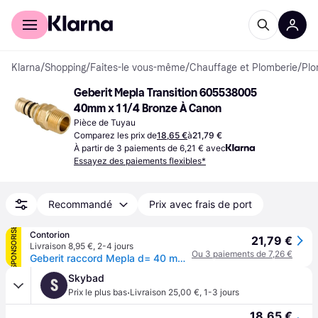
Acheter avec Klarna
Espace entreprises
Klarna
/
Shopping
/
Faites-le vous-même
/
Chauffage et Plomberie
/
Plo
Geberit Mepla Transition 605538005 
40mm x 1 1/4 Bronze À Canon
Pièce de Tuyau
Comparez les prix de
18,65 €
à
21,79 €
À partir de 3 paiements de 6,21 € avec
Essayez des paiements flexibles*
Recommandé
Prix avec frais de port
SPONSORISÉ
Contorion
21,79 €
Livraison 8,95 €
,
2-4 jours
Ou 3 paiements de 7,26 €
Geberit raccord Mepla d= 40 mm x R 11/4, avec mâle, laiton rouge
Skybad
S
·
Prix le plus bas
Livraison 25,00 €
,
1-3 jours
18,65 €