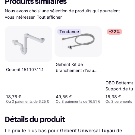
Produits similaires
Nous avons choisi une sélection de produits qui pourraient 
vous intéresser.
Tout afficher
Tendance
-22%
Geberit Kit de
Geberit 151.107.11.1
branchement d'eau
pour wc douche
OBO Betterma
Support de tub
clair M40 pour
18,76 €
49,55 €
15,38 €
Ou 3 paiements de 6,25 €
Ou 3 paiements de 16,51 €
Ou 3 paiements d
Détails du produit
Le prix le plus bas pour 
Geberit Universal Tuyau de 