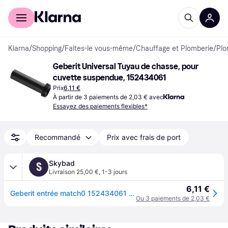
Acheter avec Klarna
Espace entreprises
Klarna
/
Shopping
/
Faites-le vous-même
/
Chauffage et Plomberie
/
Plo
Geberit Universal Tuyau de chasse, pour 
cuvette suspendue, 152434061
Prix
6,11 €
À partir de 3 paiements de 2,03 € avec
Essayez des paiements flexibles*
Recommandé
Prix avec frais de port
Skybad
S
Livraison 25,00 €
,
1-3 jours
6,11 €
Geberit entrée match0 152434061 Ø 55 mm, avec joint en caoutchouc pour buse
Ou 3 paiements de 2,03 €