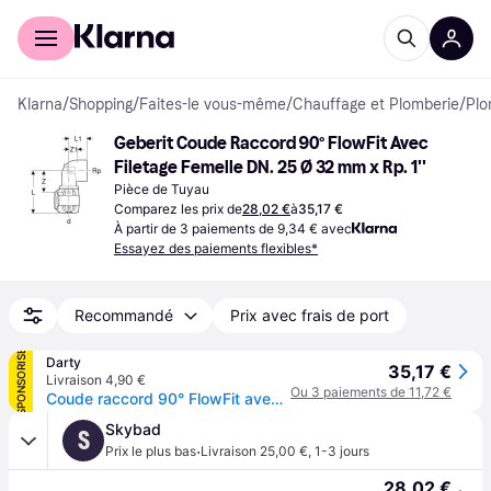
Acheter avec Klarna
Espace entreprises
Klarna
/
Shopping
/
Faites-le vous-même
/
Chauffage et Plomberie
/
Plo
Geberit Coude Raccord 90° FlowFit Avec 
Filetage Femelle DN. 25 Ø 32 mm x Rp. 1''
Pièce de Tuyau
Comparez les prix de
28,02 €
à
35,17 €
À partir de 3 paiements de 9,34 € avec
Essayez des paiements flexibles*
Recommandé
Prix avec frais de port
SPONSORISÉ
Darty
35,17 €
Livraison 4,90 €
Ou 3 paiements de 11,72 €
Coude raccord 90° FlowFit avec filetage femelle - DN. 25 - Ø 32 mm x Rp. 1'' - - 620.533.00.1
Skybad
S
·
Prix le plus bas
Livraison 25,00 €
,
1-3 jours
28,02 €