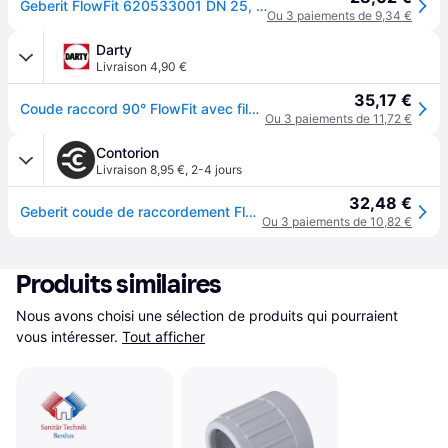
Geberit FlowFit 620533001 DN 25, Ø32, R 2000 , 90 degrés, avec filetage intérieur
Ou 3 paiements de 9,34 €
Darty
Livraison 4,90 €
35,17 €
Coude raccord 90° FlowFit avec filetage femelle - DN. 25 - Ø 32 mm x Rp. 1'' - - 620.533.00.1
Ou 3 paiements de 11,72 €
Contorion
Livraison 8,95 €
,
2-4 jours
32,48 €
Geberit coude de raccordement FlowFit d=32mm, R 1, 90°, avec filetage intérieur
Ou 3 paiements de 10,82 €
Produits similaires
Nous avons choisi une sélection de produits qui pourraient 
vous intéresser.
Tout afficher