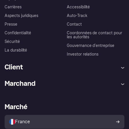
Carrières
Accessibilité
Aspects juridiques
Auto-Track
Presse
Contact
Confidentialité
Coordonnées de contact pour
les autorités
Sécurité
Gouvernance d’entreprise
La durabilité
Investor relations
Client
Aide
Réclamations
Marchand
Login
Protection contre la fraude
Support Marchand
Portail développeurs
L'appli shopping de Klarna
Paramètres de confidentialité
Portail Marchand
Statut opérationnel
Marché
Explorez les magasins
Votre droit de rétractation
Vendre avec Klarna
Plateformes et partenaires
Politique de protection de
l’acheteur Klarna
France