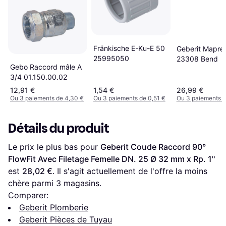
Fränkische E-Ku-E 50
Geberit Mapre
25995050
23308 Bend
Gebo Raccord mâle A
3/4 01.150.00.02
12,91 €
1,54 €
26,99 €
Ou 3 paiements de 4,30 €
Ou 3 paiements de 0,51 €
Ou 3 paiements d
Détails du produit
Le prix le plus bas pour 
Geberit Coude Raccord 90° 
FlowFit Avec Filetage Femelle DN. 25 Ø 32 mm x Rp. 1''
est 
28,02 €
. Il s'agit actuellement de l'offre la moins 
chère parmi 
3
 magasins.
Comparer:
Geberit Plomberie
Geberit Pièces de Tuyau