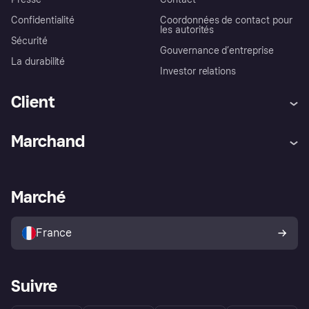
Confidentialité
Coordonnées de contact pour
les autorités
Sécurité
Gouvernance d’entreprise
La durabilité
Investor relations
Client
Aide
Réclamations
Marchand
Login
Protection contre la fraude
Support Marchand
Portail développeurs
L'appli shopping de Klarna
Paramètres de confidentialité
Portail Marchand
Statut opérationnel
Marché
Explorez les magasins
Votre droit de rétractation
Vendre avec Klarna
Plateformes et partenaires
Politique de protection de
l’acheteur Klarna
France
Suivre