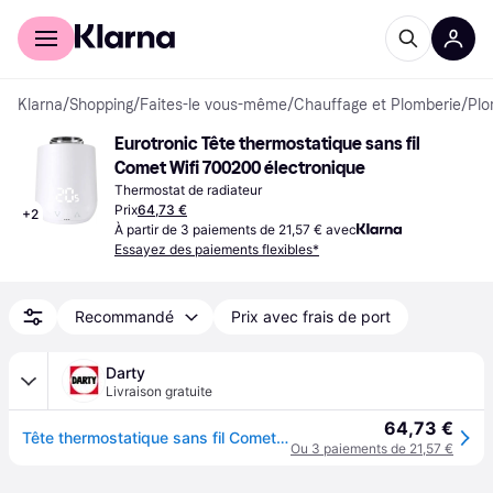
Acheter avec Klarna
Espace entreprises
Klarna
/
Shopping
/
Faites-le vous-même
/
Chauffage et Plomberie
/
Plo
Eurotronic Tête thermostatique sans fil 
Comet Wifi 700200 électronique
Thermostat de radiateur
Prix
64,73 €
+
2
À partir de 3 paiements de 21,57 € avec
Essayez des paiements flexibles*
Recommandé
Prix avec frais de port
Darty
Livraison gratuite
64,73 €
Tête thermostatique sans fil Comet Wifi 700200 électronique
Ou 3 paiements de 21,57 €