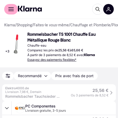
Acheter avec Klarna
Espace entreprises
Klarna
/
Shopping
/
Faites-le vous-même
/
Chauffage et Plomberie
/
Plo
Rommelsbacher TS 1001 Chauffe Eau 
Métallique Rouge Blanc
Chauffe-eau
Comparez les prix de
25,56 €
à
65,66 €
+
3
À partir de 3 paiements de 8,52 € avec
Essayez des paiements flexibles*
Recommandé
Prix avec frais de port
Elektro4000.de
25,56 €
Livraison 7,98 €
,
Demain
Ou 3 paiements de 8,52 €
Rommelsbacher Tauchsieder TS 1001
PC Componentes
Livraison gratuite
,
3-5 jours