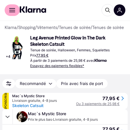
Acheter avec Klarna
Espace entreprises
Klarna
/
Shopping
/
Vêtements
/
Tenues de soirée
/
Tenues de soirée
Leg Avenue Printed Glow In The Dark 
Skeleton Catsuit
Tenue de soirée, Halloween, Femmes, Squelettes
Prix
77,95 €
+
4
À partir de 3 paiements de 25,98 € avec
Essayez des paiements flexibles*
Recommandé
Prix avec frais de port
SPONSORISÉ
Mac`s Mystic Store
77,95 €
Livraison gratuite
,
4-8 jours
Ou 3 paiements de 25,98 €
Skeleton Catsuit
Mac`s Mystic Store
·
Prix le plus bas
Livraison gratuite
,
4-8 jours
77,95 €