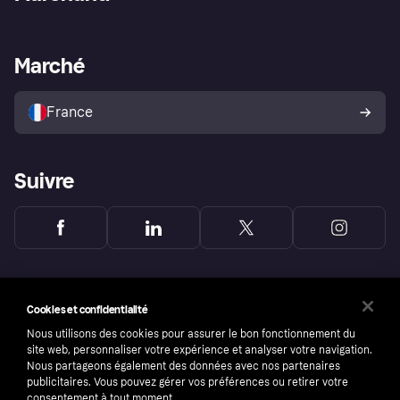
Login
Protection contre la fraude
Support Marchand
Portail développeurs
L'appli shopping de Klarna
Paramètres de confidentialité
Portail Marchand
Statut opérationnel
Marché
Explorez les magasins
Votre droit de rétractation
Vendre avec Klarna
Plateformes et partenaires
Politique de protection de
l’acheteur Klarna
France
Suivre
Cookies et confidentialité
Nous utilisons des cookies pour assurer le bon fonctionnement du
site web, personnaliser votre expérience et analyser votre navigation.
Nous partageons également des données avec nos partenaires
publicitaires. Vous pouvez gérer vos préférences ou retirer votre
consentement à tout moment.