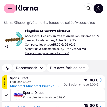
Acheter avec Klarna
Espace entreprises
Klarna
/
Shopping
/
Vêtements
/
Tenues de soirée
/
Accessoires
Disguise Minecraft Pickaxe
Accessoire, Dessins Animés et Animation, Cinéma et TV, 
Jeux et Jouets, Armes, Autre Film & TV
Comparez les prix de
15,00 €
à
26,92 €
+
5
À partir de 3 paiements de 5,00 € avec
Essayez des paiements flexibles*
Recommandé
Prix avec frais de port
SPONSORISÉ
Sports Direct
15,00 €
Livraison 6,99 €
Ou 3 paiements de 5,00 €
Minecraft Minecraft Pickaxe - Jakks
Sports Direct
·
Prix le plus bas
Livraison 6,99 €
15,00 €