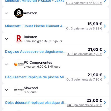
Minecraft Minecraft Pickaxe - Jakks
Ou 3 paiements de 5,00 €
Amazon
15,99 €
Minecraft | Jouet Pioche Diamant 40 cm Accessoire Costume | Licence Officielle | Jouet pour Compléter un Déguisement | Fan du Jeux Vidéo Minecraft | Idée Cadeau Enfant Dès 3 ans
Ou 3 paiements de 5,33 €
Rakuten
Livraison gratuite
,
3-5 jours
21,62 €
Disguise Accessoire de déguisement pioche en diamant Minecraft, sous licence officielle, inspiré du jeu Minecraft emblématique, idéal pour se déguiser à Halloween pour garçons, détails pixelisés, taille unique
Ou 3 paiements de 7,20 €
PC Componentes
Livraison 6,90 €
,
3-5 jours
21,90 €
Déguisement Réplique de pioche Minecraft
Ou 3 paiements de 7,30 €
Slowood
3-5 jours
23,00 €
Objet décoratif réplique plastique diamond Disguise Minecraft Pickaxe - Bleu
Ou 3 paiements de 7,66 €