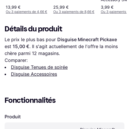
Accessoires de
Costume
13,99 €
25,99 €
3,99 €
Ou 3 paiements de 4,66 €
Ou 3 paiements de 8,66 €
Ou 3 paiements d
Détails du produit
Le prix le plus bas pour 
Disguise Minecraft Pickaxe
est 
15,00 €
. Il s'agit actuellement de l'offre la moins 
chère parmi 
12
 magasins.
Comparer:
Disguise Tenues de soirée
Disguise Accessoires
Fonctionnalités
Produit