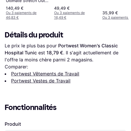
Ultimate Stretch Outer
Shell Jacket -
140,49 €
49,49 €
Black/Dark Anthracite
35,99 €
Ou 3 paiements de
Ou 3 paiements de
46,83 €
16,49 €
Ou 3 paiements d
Détails du produit
Le prix le plus bas pour 
Portwest Women's Classic 
Hospital Tunic
 est 
18,79 €
. Il s'agit actuellement de 
l'offre la moins chère parmi 
2
 magasins.
Comparer:
Portwest Vêtements de Travail
Portwest Vestes de Travail
Fonctionnalités
Produit