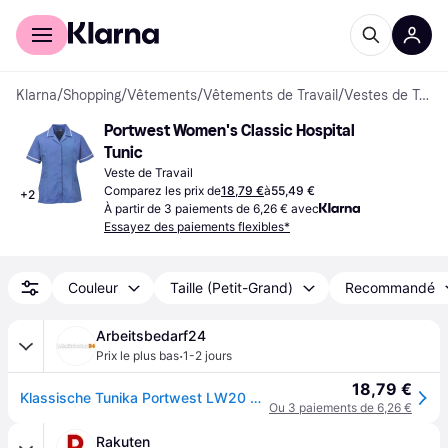
Acheter avec Klarna
Espace entreprises
Klarna
/
Shopping
/
Vêtements
/
Vêtements de Travail
/
Vestes de Travail
Portwest Women's Classic Hospital 
Tunic
Veste de Travail
Comparez les prix de
18,79 €
à
55,49 €
+
2
À partir de 3 paiements de 6,26 € avec
Essayez des paiements flexibles*
Couleur
Taille (Petit-Grand)
Recommandé
Arbeitsbedarf24
·
Prix le plus bas
1-2 jours
18,79 €
Klassische Tunika Portwest LW20 Blau L
Ou 3 paiements de 6,26 €
Rakuten