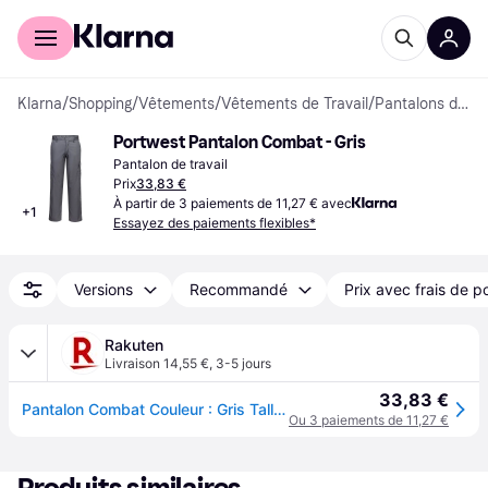
Acheter avec Klarna
Espace entreprises
Klarna
/
Shopping
/
Vêtements
/
Vêtements de Travail
/
Pantalons de travail
Portwest Pantalon Combat - Gris
Pantalon de travail
Prix
33,83 €
À partir de 3 paiements de 11,27 € avec
+
1
Essayez des paiements flexibles*
Versions
Recommandé
Prix avec frais de p
Rakuten
Livraison 14,55 €
,
3-5 jours
33,83 €
Pantalon Combat Couleur : Gris Tall Taille 60/62 Portwest
Ou 3 paiements de 11,27 €