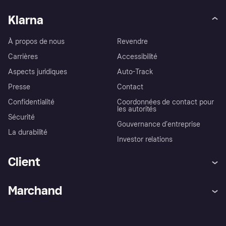
Klarna
À propos de nous
Revendre
Carrières
Accessibilité
Aspects juridiques
Auto-Track
Presse
Contact
Confidentialité
Coordonnées de contact pour
les autorités
Sécurité
Gouvernance d’entreprise
La durabilité
Investor relations
Client
Aide
Réclamations
Marchand
Login
Protection contre la fraude
Support Marchand
Portail développeurs
L'appli shopping de Klarna
Paramètres de confidentialité