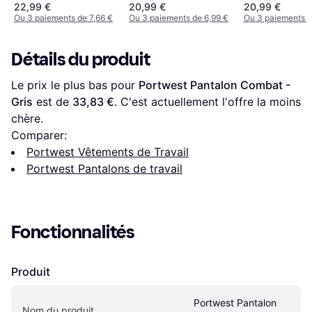
Pants
22,99 €
20,99 €
20,99 €
Ou 3 paiements de 7,66 €
Ou 3 paiements de 6,99 €
Ou 3 paiements d
Détails du produit
Le prix le plus bas pour 
Portwest Pantalon Combat - 
Gris
 est de 
33,83 €
. C'est actuellement l'offre la moins 
chère.
Comparer:
Portwest Vêtements de Travail
Portwest Pantalons de travail
Fonctionnalités
Produit
Portwest Pantalon 
Nom du produit