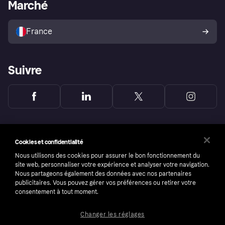
Portail Marchand
Statut opérationnel
Marché
Explorez les magasins
Votre droit de rétractation
Vendre avec Klarna
Plateformes et partenaires
Politique de protection de
l’acheteur Klarna
France
Suivre
Cookies et confidentialité
Nous utilisons des cookies pour assurer le bon fonctionnement du
site web, personnaliser votre expérience et analyser votre navigation.
Nous partageons également des données avec nos partenaires
publicitaires. Vous pouvez gérer vos préférences ou retirer votre
consentement à tout moment.
Changer les réglages
Copyright © 2005-2026 Klarna Bank AB (publ). Headquarters: Stockholm, Sweden. All