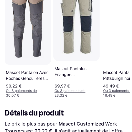
Mascot Pantalon
Mascot Pantal
Mascot Pantalon Avec
Erlangen
Pittsburgh noir
Poches Genouillères
noir/anthracite foncé
Taupe Taille 38
90,22 €
69,97 €
49,49 €
Ou 3 paiements de
Ou 3 paiements de
Ou 3 paiements 
30,07 €
23,32 €
16,49 €
Détails du produit
Le prix le plus bas pour 
Mascot Customized Work 
Trousers
 est 
90,22 €
. Il s'agit actuellement de l'offre 