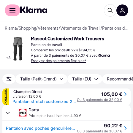
Acheter avec Klarna
Espace entreprises
Klarna
/
Shopping
/
Vêtements
/
Vêtements de Travail
/
Pantalons de travail
Mascot Customized Work Trousers
Pantalon de travail
Comparez les prix de
90,22 €
à
194,55 €
À partir de 3 paiements de 30,07 € avec
+
3
Essayez des paiements flexibles*
Taille (Petit-Grand)
Taille (EU)
Recommand
SPONSORISÉ
 Champion Direct
105,00 €
Livraison 12,00 €
Ou 3 paiements de 35,00 €
Pantalon stretch customized 200 - 300 g entre 4 et 6 pantalon 44 1 pièce(s) pantalon stretch customized anthracite/noir t44 polyamide, élasthanne gris
Darty
·
Prix le plus bas
Livraison 4,90 €
90,22 €
Pantalon avec poches genouillères Ultimate - Gris anthracite/noir - Taille 46 - Entrejambe 82 - 22379-311-8909-82C52
Ou 3 paiements de 30,07 €