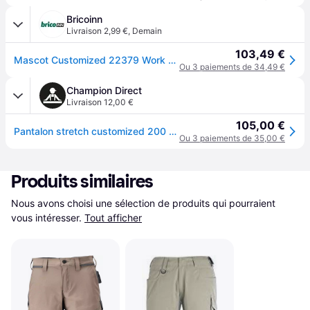
Bricoinn
Livraison 2,99 €
,
Demain
103,49 €
Mascot Customized 22379 Work Pants Gris 48 / 30 Homme
Ou 3 paiements de 34,49 €
Champion Direct
Livraison 12,00 €
105,00 €
Pantalon stretch customized 200 - 300 g entre 4 et 6 pantalon 44 1 pièce(s) pantalon stretch customized anthracite/noir t44 polyamide, élasthanne gris
Ou 3 paiements de 35,00 €
Produits similaires
Nous avons choisi une sélection de produits qui pourraient 
vous intéresser.
Tout afficher