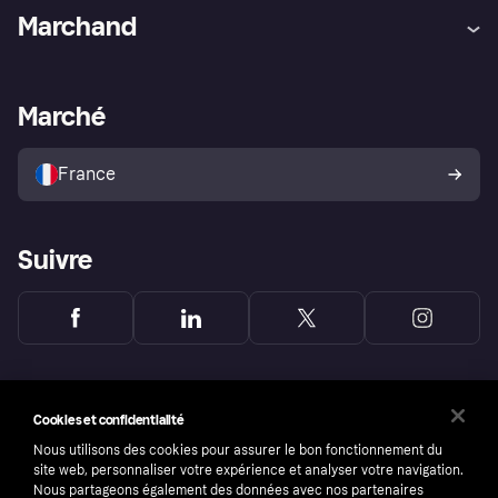
Aide
Réclamations
Marchand
Login
Protection contre la fraude
Support Marchand
Portail développeurs
L'appli shopping de Klarna
Paramètres de confidentialité
Portail Marchand
Statut opérationnel
Marché
Explorez les magasins
Votre droit de rétractation
Vendre avec Klarna
Plateformes et partenaires
Politique de protection de
l’acheteur Klarna
France
Suivre
Cookies et confidentialité
Nous utilisons des cookies pour assurer le bon fonctionnement du
site web, personnaliser votre expérience et analyser votre navigation.
Nous partageons également des données avec nos partenaires