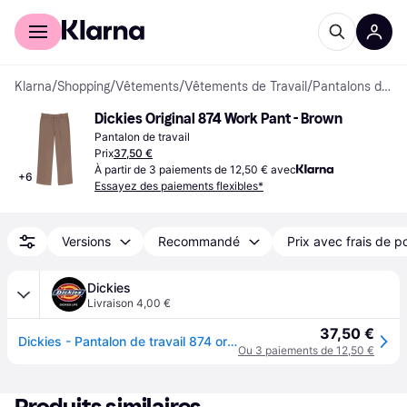
Acheter avec Klarna
Espace entreprises
Klarna
/
Shopping
/
Vêtements
/
Vêtements de Travail
/
Pantalons de travail
Dickies Original 874 Work Pant - Brown
Pantalon de travail
Prix
37,50 €
À partir de 3 paiements de 12,50 € avec
+
6
Essayez des paiements flexibles*
Versions
Recommandé
Prix avec frais de p
Dickies
Livraison 4,00 €
37,50 €
Dickies - Pantalon de travail 874 original (unisexe), Homme, Marron, Taille: W28/L28
Ou 3 paiements de 12,50 €