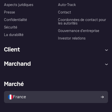
Aspects juridiques
Auto-Track
Presse
Contact
Confidentialité
Coordonnées de contact pour
les autorités
Sécurité
Gouvernance d’entreprise
La durabilité
Investor relations
Client
Aide
Réclamations
Marchand
Login
Protection contre la fraude
Support Marchand
Portail développeurs
L'appli shopping de Klarna
Paramètres de confidentialité
Portail Marchand
Statut opérationnel
Marché
Explorez les magasins
Votre droit de rétractation
Vendre avec Klarna
Plateformes et partenaires
Politique de protection de
l’acheteur Klarna
France