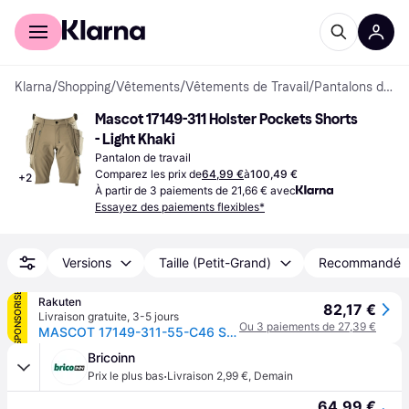
Acheter avec Klarna
Espace entreprises
Klarna
/
Shopping
/
Vêtements
/
Vêtements de Travail
/
Pantalons de travail
Mascot 17149-311 Holster Pockets Shorts 
- Light Khaki
Pantalon de travail
Comparez les prix de
64,99 €
à
100,49 €
+
2
À partir de 3 paiements de 21,66 € avec
Essayez des paiements flexibles*
Versions
Taille (Petit-Grand)
Recommandé
SPONSORISÉ
Rakuten
82,17 €
Livraison gratuite
,
3-5 jours
Ou 3 paiements de 27,39 €
MASCOT 17149-311-55-C46 Shorts - C46
Bricoinn
·
Prix le plus bas
Livraison 2,99 €
,
Demain
64,99 €