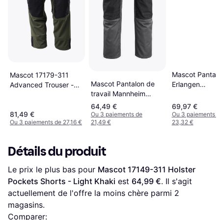
Mascot Pantal
Mascot 17179-311
Mascot Pantalon de
Erlangen
Advanced Trouser -
travail Mannheim
noir/anthracite
Moss Green
anthracite/noir
64,49 €
69,97 €
81,49 €
Ou 3 paiements de
Ou 3 paiements 
Ou 3 paiements de 27,16 €
21,49 €
23,32 €
Détails du produit
Le prix le plus bas pour 
Mascot 17149-311 Holster 
Pockets Shorts - Light Khaki
 est 
64,99 €
. Il s'agit 
actuellement de l'offre la moins chère parmi 
2
magasins.
Comparer: