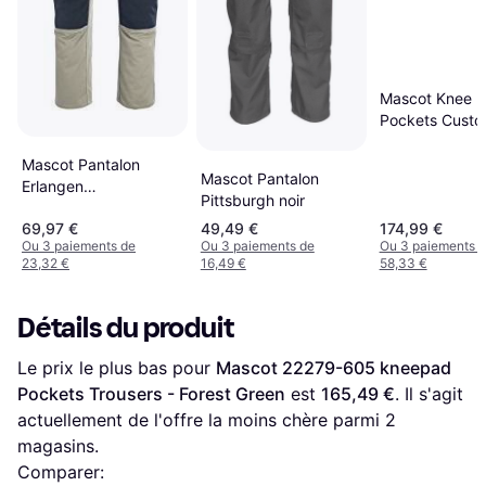
Mascot Knee 
Pockets Custo
3/4 Pants - Ver
Mascot Pantalon
Mascot Pantalon
Erlangen
Pittsburgh noir
noir/anthracite foncé
69,97 €
49,49 €
174,99 €
Ou 3 paiements de
Ou 3 paiements de
Ou 3 paiements 
23,32 €
16,49 €
58,33 €
Détails du produit
Le prix le plus bas pour 
Mascot 22279-605 kneepad 
Pockets Trousers - Forest Green
 est 
165,49 €
. Il s'agit 
actuellement de l'offre la moins chère parmi 
2
magasins.
Comparer: