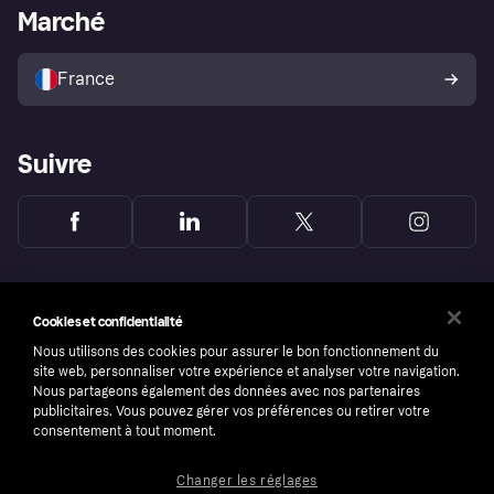
Portail Marchand
Statut opérationnel
Marché
Explorez les magasins
Votre droit de rétractation
Vendre avec Klarna
Plateformes et partenaires
Politique de protection de
l’acheteur Klarna
France
Suivre
Cookies et confidentialité
Nous utilisons des cookies pour assurer le bon fonctionnement du
site web, personnaliser votre expérience et analyser votre navigation.
Nous partageons également des données avec nos partenaires
publicitaires. Vous pouvez gérer vos préférences ou retirer votre
consentement à tout moment.
Changer les réglages