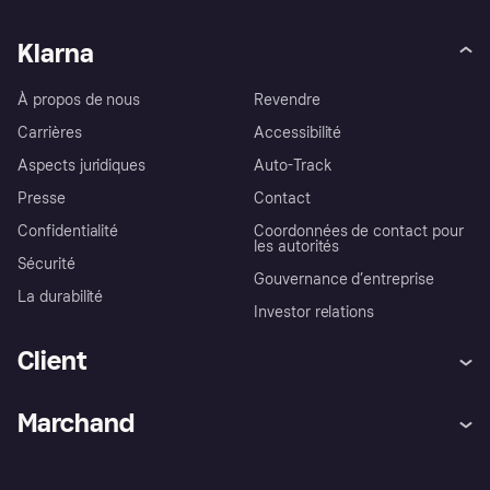
Klarna
À propos de nous
Revendre
Carrières
Accessibilité
Aspects juridiques
Auto-Track
Presse
Contact
Confidentialité
Coordonnées de contact pour
les autorités
Sécurité
Gouvernance d’entreprise
La durabilité
Investor relations
Client
Aide
Réclamations
Marchand
Login
Protection contre la fraude
Support Marchand
Portail développeurs
L'appli shopping de Klarna
Paramètres de confidentialité