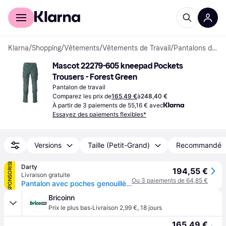
Acheter avec Klarna
Espace entreprises
Klarna
/
Shopping
/
Vêtements
/
Vêtements de Travail
/
Pantalons de travail
Mascot 22279-605 kneepad Pockets 
Trousers - Forest Green
Pantalon de travail
Comparez les prix de
165,49 €
à
248,40 €
À partir de 3 paiements de 55,16 € avec
Essayez des paiements flexibles*
Versions
Taille (Petit-Grand)
Recommandé
SPONSORISÉ
Darty
194,55 €
Livraison gratuite
Ou 3 paiements de 64,85 €
Pantalon avec poches genouillères Ultimate - Léger et hydrofuge - 22279-605-Vert Forêt-40
Bricoinn
·
Prix le plus bas
Livraison 2,99 €
,
18 jours
165,49 €