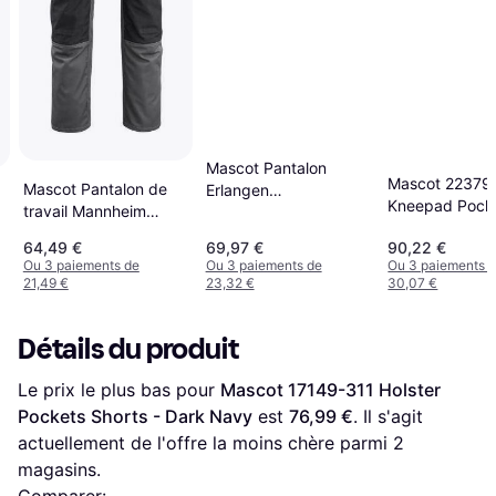
Mascot Pantalon
Mascot 22379
Mascot Pantalon de
Erlangen
Kneepad Pock
travail Mannheim
noir/anthracite foncé
Trousers - Sto
anthracite/noir
64,49 €
69,97 €
90,22 €
Blue/Dark Nav
Ou 3 paiements de
Ou 3 paiements de
Ou 3 paiements 
21,49 €
23,32 €
30,07 €
Détails du produit
Le prix le plus bas pour 
Mascot 17149-311 Holster 
Pockets Shorts - Dark Navy
 est 
76,99 €
. Il s'agit 
actuellement de l'offre la moins chère parmi 
2
magasins.
Comparer: