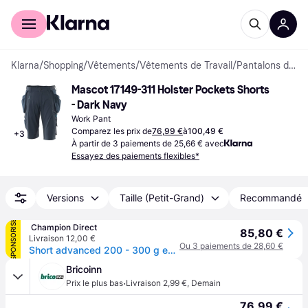
Acheter avec Klarna
Espace entreprises
Klarna
/
Shopping
/
Vêtements
/
Vêtements de Travail
/
Pantalons de travail
Mascot 17149-311 Holster Pockets Shorts 
- Dark Navy
Work Pant
Comparez les prix de
76,99 €
à
100,49 €
+
3
À partir de 3 paiements de 25,66 € avec
Essayez des paiements flexibles*
Versions
Taille (Petit-Grand)
Recommandé
SPONSORISÉ
 Champion Direct
85,80 €
Livraison 12,00 €
Ou 3 paiements de 28,60 €
Short advanced 200 - 300 g entre 4 et 6 bleu 46 bermuda polyamide / élasthanne 1 pièce(s) short advanced poches fl bleu t46 - mascot
Bricoinn
·
Prix le plus bas
Livraison 2,99 €
,
Demain
76,99 €