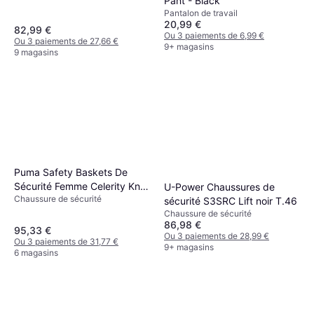
Pant - Black
Pantalon de travail
20,99 €
82,99 €
Ou 3 paiements de 6,99 €
Ou 3 paiements de 27,66 €
9+ magasins
9 magasins
Puma Safety Baskets De
Sécurité Femme Celerity Knit
U-Power Chaussures de
Chaussure de sécurité
S1 Hro Src - Pink
sécurité S3SRC Lift noir T.46
Chaussure de sécurité
86,98 €
95,33 €
Ou 3 paiements de 28,99 €
Ou 3 paiements de 31,77 €
9+ magasins
6 magasins