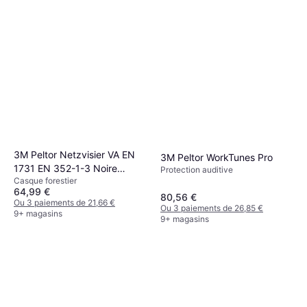
3M Peltor Netzvisier VA EN
3M Peltor WorkTunes Pro
1731 EN 352-1-3 Noire
Protection auditive
Casque forestier
Orange
64,99 €
80,56 €
Ou 3 paiements de 21,66 €
Ou 3 paiements de 26,85 €
9+ magasins
9+ magasins