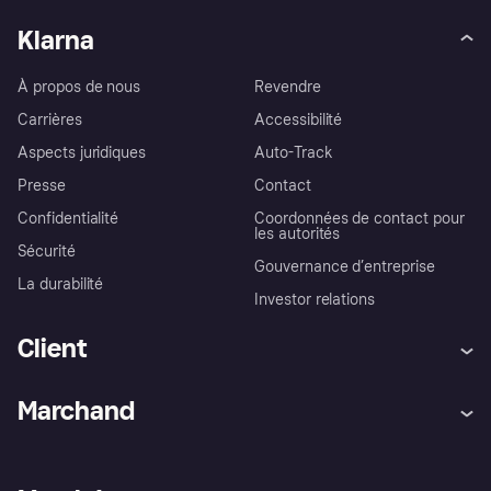
Klarna
À propos de nous
Revendre
Carrières
Accessibilité
Aspects juridiques
Auto-Track
Presse
Contact
Confidentialité
Coordonnées de contact pour
les autorités
Sécurité
Gouvernance d’entreprise
La durabilité
Investor relations
Client
Aide
Réclamations
Marchand
Login
Protection contre la fraude
Support Marchand
Portail développeurs
L'appli shopping de Klarna
Paramètres de confidentialité
Portail Marchand
Statut opérationnel