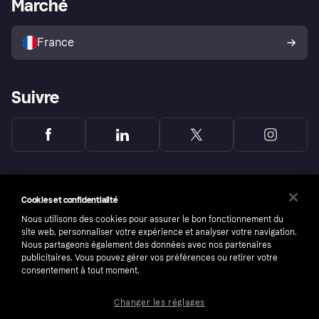
Marché
Explorez les magasins
Votre droit de rétractation
Vendre avec Klarna
Plateformes et partenaires
Politique de protection de
l’acheteur Klarna
France
Suivre
Cookies et confidentialité
Nous utilisons des cookies pour assurer le bon fonctionnement du
site web, personnaliser votre expérience et analyser votre navigation.
Nous partageons également des données avec nos partenaires
publicitaires. Vous pouvez gérer vos préférences ou retirer votre
consentement à tout moment.
Changer les réglages
Copyright © 2005-2026 Klarna Bank AB (publ). Headquarters: Stockholm, Sweden. All