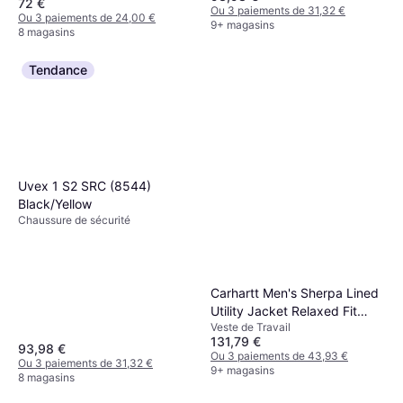
72 €
Ou 3 paiements de 31,32 €
Ou 3 paiements de 24,00 €
9+ magasins
8 magasins
Tendance
Uvex 1 S2 SRC (8544)
Black/Yellow
Chaussure de sécurité
Carhartt Men's Sherpa Lined
Utility Jacket Relaxed Fit
Veste de Travail
Washed Duck - Brown
131,79 €
93,98 €
Ou 3 paiements de 43,93 €
Ou 3 paiements de 31,32 €
9+ magasins
8 magasins