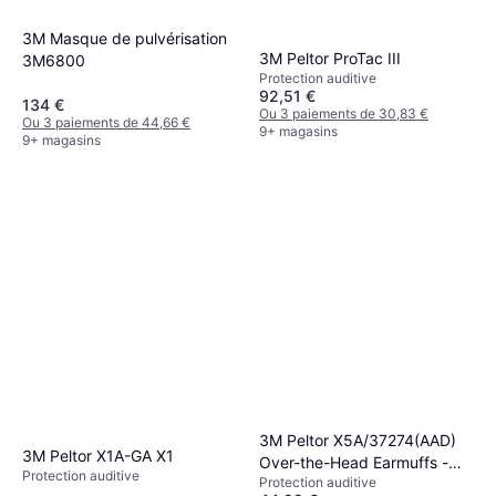
3M Masque de pulvérisation
3M Peltor ProTac III
3M6800
Protection auditive
92,51 €
134 €
Ou 3 paiements de 30,83 €
Ou 3 paiements de 44,66 €
9+ magasins
9+ magasins
3M Peltor X5A/37274(AAD)
3M Peltor X1A-GA X1
Over-the-Head Earmuffs -
Protection auditive
Protection auditive
Black