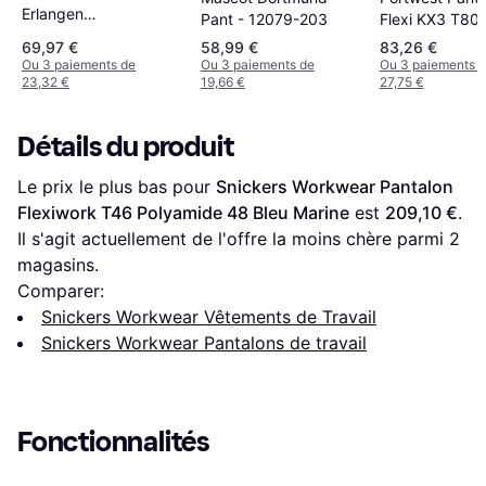
Erlangen
Pant - 12079-203
Flexi KX3 T803
noir/anthracite foncé
69,97 €
58,99 €
83,26 €
Ou 3 paiements de
Ou 3 paiements de
Ou 3 paiements 
23,32 €
19,66 €
27,75 €
Détails du produit
Le prix le plus bas pour 
Snickers Workwear Pantalon 
Flexiwork T46 Polyamide 48 Bleu Marine
 est 
209,10 €
. 
Il s'agit actuellement de l'offre la moins chère parmi 
2
magasins.
Comparer:
Snickers Workwear Vêtements de Travail
Snickers Workwear Pantalons de travail
Fonctionnalités