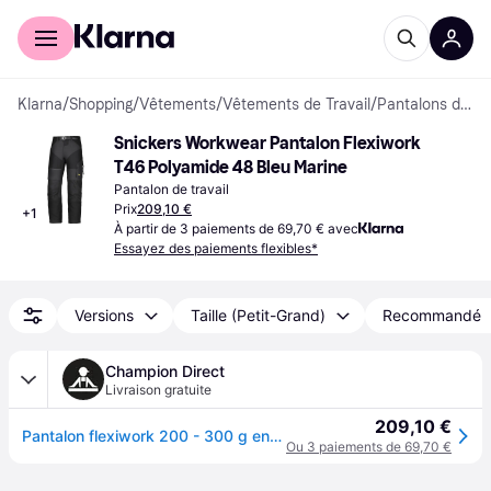
Acheter avec Klarna
Espace entreprises
Klarna
/
Shopping
/
Vêtements
/
Vêtements de Travail
/
Pantalons de travail
Snickers Workwear Pantalon Flexiwork 
T46 Polyamide 48 Bleu Marine
Pantalon de travail
Prix
209,10 €
+
1
À partir de 3 paiements de 69,70 € avec
Essayez des paiements flexibles*
Versions
Taille (Petit-Grand)
Recommandé
Champion Direct
Livraison gratuite
209,10 €
Pantalon flexiwork 200 - 300 g entre 4 et 6 noir pantalon 36 polyamide / élasthanne 1 pièce(s) pantalon flexiwork noir t36 - snickers workewear
Ou 3 paiements de 69,70 €