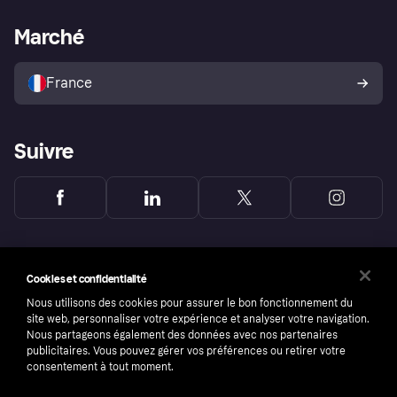
Support Marchand
Portail développeurs
L'appli shopping de Klarna
Paramètres de confidentialité
Portail Marchand
Statut opérationnel
Marché
Explorez les magasins
Votre droit de rétractation
Vendre avec Klarna
Plateformes et partenaires
Politique de protection de
l’acheteur Klarna
France
Suivre
Cookies et confidentialité
Nous utilisons des cookies pour assurer le bon fonctionnement du
site web, personnaliser votre expérience et analyser votre navigation.
Nous partageons également des données avec nos partenaires
publicitaires. Vous pouvez gérer vos préférences ou retirer votre
consentement à tout moment.