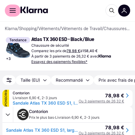
Acheter avec Klarna
Espace entreprises
Klarna
/
Shopping
/
Vêtements
/
Vêtements de Travail
/
Chaussures de sécurité
Atlas TX 360 ESD - Black/Blue
Tendance
Chaussure de sécurité
Comparez les prix de
78,98 €
à
158,40 €
À partir de 3 paiements de 26,32 € avec
+
3
Essayez des paiements flexibles*
Taille (EU)
Recommandé
Prix avec frais de 
SPONSORISÉ
Contorion
78,98 €
Livraison 6,90 €
,
2-3 jours
Ou 3 paiements de 26,32 €
Sandale Atlas TX 360 ESD S1, largeur 10 taille 36
Contorion
·
Prix le plus bas
Livraison 6,90 €
,
2-3 jours
78,98 €
Sandale Atlas TX 360 ESD S1, largeur 10 taille 36
Ou 3 paiements de 26,32 €