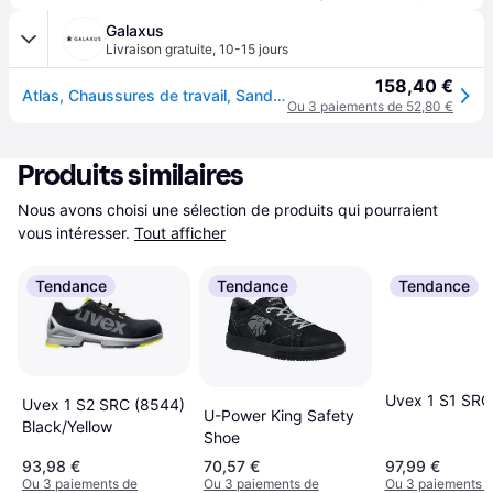
Galaxus
Livraison gratuite
,
10-15 jours
158,40 €
Atlas, Chaussures de travail, Sandale de sécurité TX 360 ESD, S1, noir, largeur 10, taille 44 (S1, 44)
Ou 3 paiements de 52,80 €
Produits similaires
Nous avons choisi une sélection de produits qui pourraient 
vous intéresser.
Tout afficher
Tendance
Tendance
Tendance
Uvex 1 S1 SRC
Uvex 1 S2 SRC (8544)
U-Power King Safety
Black/Yellow
Shoe
93,98 €
70,57 €
97,99 €
Ou 3 paiements de
Ou 3 paiements de
Ou 3 paiements 