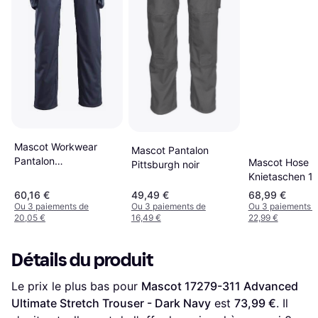
Mascot Workwear
Mascot Pantalon
Pantalon
Mascot Hose M
Pittsburgh noir
INGOLSTADT,
Knietaschen 1
Unisexe, Noir en
154 Schwarz 
60,16 €
49,49 €
68,99 €
Coton, polyester
Ou 3 paiements de
Ou 3 paiements de
Ou 3 paiements 
20,05 €
16,49 €
22,99 €
Détails du produit
Le prix le plus bas pour 
Mascot 17279-311 Advanced 
Ultimate Stretch Trouser - Dark Navy
 est 
73,99 €
. Il 