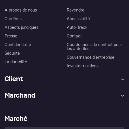
À propos de nous
Revendre
Carrières
Accessibilité
Aspects juridiques
Auto-Track
Presse
Contact
Confidentialité
Coordonnées de contact pour
les autorités
Sécurité
Gouvernance d’entreprise
La durabilité
Investor relations
Client
Aide
Réclamations
Marchand
Login
Protection contre la fraude
Support Marchand
Portail développeurs
L'appli shopping de Klarna
Paramètres de confidentialité
Portail Marchand
Statut opérationnel
Marché
Explorez les magasins
Votre droit de rétractation
Vendre avec Klarna
Plateformes et partenaires
Politique de protection de