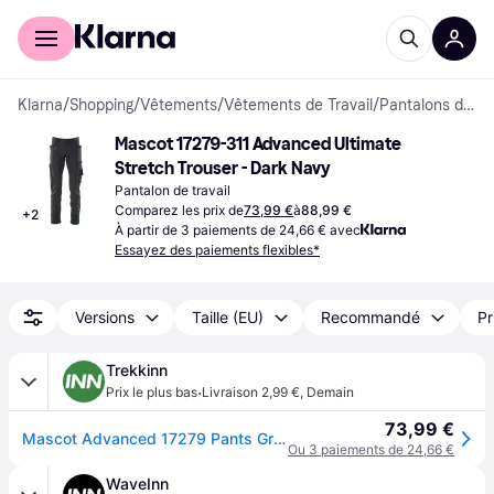
Acheter avec Klarna
Espace entreprises
Klarna
/
Shopping
/
Vêtements
/
Vêtements de Travail
/
Pantalons de travail
Mascot 17279-311 Advanced Ultimate 
Stretch Trouser - Dark Navy
Pantalon de travail
Comparez les prix de
73,99 €
à
88,99 €
+
2
À partir de 3 paiements de 24,66 € avec
Essayez des paiements flexibles*
Versions
Taille (EU)
Recommandé
Pr
Trekkinn
·
Prix le plus bas
Livraison 2,99 €
,
Demain
73,99 €
Mascot Advanced 17279 Pants Gris 44 / 30
Ou 3 paiements de 24,66 €
WaveInn