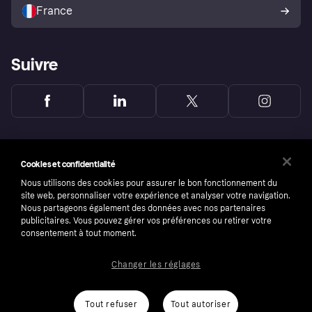
l’acheteur Klarna
France
Suivre
Cookies et confidentialité
Nous utilisons des cookies pour assurer le bon fonctionnement du
site web, personnaliser votre expérience et analyser votre navigation.
Nous partageons également des données avec nos partenaires
publicitaires. Vous pouvez gérer vos préférences ou retirer votre
consentement à tout moment.
Changer les réglages
Copyright © 2005-2026 Klarna Bank AB (publ). Headquarters: Stockholm, Sweden. All
rights reserved. Klarna Bank AB (publ). Sveavägen 46, 111 34 Stockholm. Organization
number: 556737-0431
Tout refuser
Tout autoriser