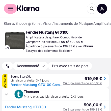
Acheter avec Klarna
Espace entreprises
Klarna
/
Shopping
/
Son et Vision
/
Instruments de Musique
/
Amplificat
Fender Mustang GTX100
Amplificateur de guitare, Combo Hybride
Comparez les prix de
598,00 €
à
690,00 €
À partir de 3 paiements de 199,33 € avec
+
3
Essayez des paiements flexibles*
Recommandé
Prix avec frais de port
SPONSORISÉ
SoundStoreXL
619,95 €
Livraison gratuite
,
3-4 jours
Ou 3 paiements de 206,65 €
Fender Mustang GTX100 Combo Amplificateur guitare
Thomann
·
Prix le plus bas
Livraison gratuite
,
2-3 jours
598,00 €
Fender Mustang GTX100
Ou 3 paiements de 199,33 €