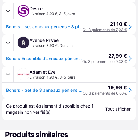
Desirel
Livraison 4,99 €
,
3-5 jours
21,10 €
Boners - set anneaux péniens - 3 pièces - silicone gris
Ou 3 paiements de 7,03 €
Avenue Privee
A
Livraison 3,90 €
,
Demain
27,99 €
Boners Ensemble d'anneaux péniens à 3 pièces - gris
Ou 3 paiements de 9,33 €
Adam et Eve
Livraison 4,90 €
,
3-5 jours
19,99 €
Boners - Set de 3 anneaux péniens - Gris
Ou 3 paiements de 6,66 €
Ce produit est également disponible chez 
1
Tout afficher
magasin
 non vérifié(s).
Produits similaires