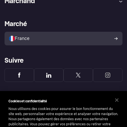
Marchand
Login
Protection contre la fraude
Support Marchand
Portail développeurs
L'appli shopping de Klarna
Paramètres de confidentialité
Portail Marchand
Statut opérationnel
Marché
Explorez les magasins
Votre droit de rétractation
Vendre avec Klarna
Plateformes et partenaires
Politique de protection de
l’acheteur Klarna
France
Suivre
Cookies et confidentialité
Nous utilisons des cookies pour assurer le bon fonctionnement du
site web, personnaliser votre expérience et analyser votre navigation.
Nous partageons également des données avec nos partenaires
publicitaires. Vous pouvez gérer vos préférences ou retirer votre