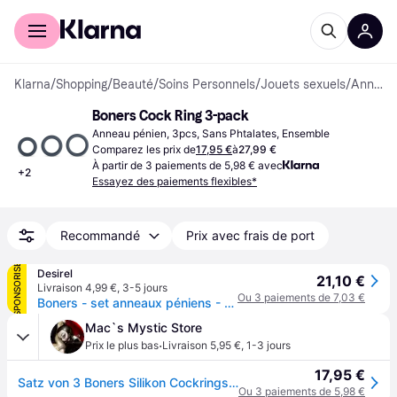
Acheter avec Klarna
Espace entreprises
Klarna
/
Shopping
/
Beauté
/
Soins Personnels
/
Jouets sexuels
/
Anneaux péniens
Boners Cock Ring 3-pack
Anneau pénien, 3pcs, Sans Phtalates, Ensemble
Comparez les prix de
17,95 €
à
27,99 €
À partir de 3 paiements de 5,98 € avec
+
2
Essayez des paiements flexibles*
Recommandé
Prix avec frais de port
SPONSORISÉ
Desirel
21,10 €
Livraison 4,99 €
,
3-5 jours
Ou 3 paiements de 7,03 €
Boners - set anneaux péniens - 3 pièces - silicone gris
Mac`s Mystic Store
·
Prix le plus bas
Livraison 5,95 €
,
1-3 jours
17,95 €
Satz von 3 Boners Silikon Cockrings 9mm
Ou 3 paiements de 5,98 €