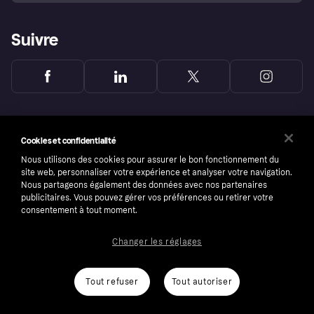
Suivre
Cookies et confidentialité
Nous utilisons des cookies pour assurer le bon fonctionnement du
site web, personnaliser votre expérience et analyser votre navigation.
Nous partageons également des données avec nos partenaires
publicitaires. Vous pouvez gérer vos préférences ou retirer votre
consentement à tout moment.
Changer les réglages
Copyright © 2005-2026 Klarna Bank AB (publ). Headquarters: Stockholm, Sweden. All
rights reserved. Klarna Bank AB (publ). Sveavägen 46, 111 34 Stockholm. Organization
number: 556737-0431
Tout refuser
Tout autoriser
Conditions
Cookies
Klarna.com