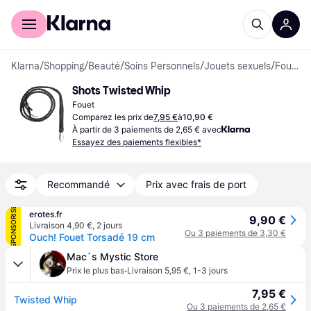
Acheter avec Klarna
Espace entreprises
Klarna
/
Shopping
/
Beauté
/
Soins Personnels
/
Jouets sexuels
/
Fouets
Shots Twisted Whip
Fouet
Comparez les prix de
7,95 €
à
10,90 €
À partir de 3 paiements de 2,65 € avec
Essayez des paiements flexibles*
Recommandé
Prix avec frais de port
SPONSORISÉ
erotes.fr
9,90 €
Livraison 4,90 €
,
2 jours
Ou 3 paiements de 3,30 €
Ouch! Fouet Torsadé 19 cm
Mac`s Mystic Store
·
Prix le plus bas
Livraison 5,95 €
,
1-3 jours
7,95 €
Twisted Whip
Ou 3 paiements de 2,65 €