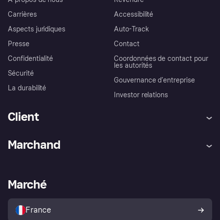
Carrières
Accessibilité
Aspects juridiques
Auto-Track
Presse
Contact
Confidentialité
Coordonnées de contact pour
les autorités
Sécurité
Gouvernance d’entreprise
La durabilité
Investor relations
Client
Aide
Réclamations
Marchand
Login
Protection contre la fraude
Support Marchand
Portail développeurs
L'appli shopping de Klarna
Paramètres de confidentialité
Portail Marchand
Statut opérationnel
Marché
Explorez les magasins
Votre droit de rétractation
Vendre avec Klarna
Plateformes et partenaires
Politique de protection de
l’acheteur Klarna
France