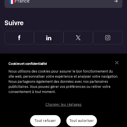
France
Suivre
Cookies et confidentialité
Nous utilisons des cookies pour assurer le bon fonctionnement du
site web, personnaliser votre expérience et analyser votre navigation.
Nous partageons également des données avec nos partenaires
publicitaires. Vous pouvez gérer vos préférences ou retirer votre
consentement à tout moment.
Changer les réglages
Copyright © 2005-2026 Klarna Bank AB (publ). Headquarters: Stockholm, Sweden. All
rights reserved. Klarna Bank AB (publ). Sveavägen 46, 111 34 Stockholm. Organization
number: 556737-0431
Tout refuser
Tout autoriser
Conditions
Cookies
Klarna.com