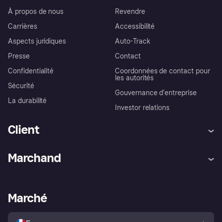
À propos de nous
Revendre
Carrières
Accessibilité
Aspects juridiques
Auto-Track
Presse
Contact
Confidentialité
Coordonnées de contact pour
les autorités
Sécurité
Gouvernance d’entreprise
La durabilité
Investor relations
Client
Aide
Réclamations
Marchand
Login
Protection contre la fraude
Support Marchand
Portail développeurs
L'appli shopping de Klarna
Paramètres de confidentialité
Portail Marchand
Statut opérationnel
Marché
Explorez les magasins
Votre droit de rétractation
Vendre avec Klarna
Plateformes et partenaires
Politique de protection de
l’acheteur Klarna