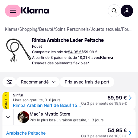
Acheter avec Klarna
Espace entreprises
Klarna
/
Shopping
/
Beauté
/
Soins Personnels
/
Jouets sexuels
/
Fouets
Rimba Arabische Leder-Peitsche
Fouet
Comparez les prix de
54,95 €
à
59,99 €
À partir de 3 paiements de 18,31 € avec
Essayez des paiements flexibles*
Recommandé
Prix avec frais de port
SPONSORISÉ
Sinful
59,99 €
Livraison gratuite
,
3-6 jours
Ou 3 paiements de 19,99 €
Rimba Arabian Nerf de Bœuf 155cm - Noir
Mac`s Mystic Store
·
Prix le plus bas
Livraison gratuite
,
1-3 jours
54,95 €
Arabische Peitsche
Ou 3 paiements de 18,31 €