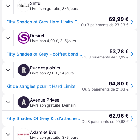
Sinful
Livraison gratuite
,
3-6 jours
69,99 €
Fifty Shades of Grey Hard Limits Ensemble d'Attaches de Lit - Noir
Ou 3 paiements de 23,33 €
Desirel
Livraison 4,99 €
,
3-5 jours
53,78 €
Fifty Shades of Grey - coffret bondage - gris
Ou 3 paiements de 17,92 €
Ruedesplaisirs
R
Livraison 2,90 €
,
14 jours
64,90 €
Kit de sangles pour lit Hard Limits
Ou 3 paiements de 21,63 €
Avenue Privee
A
Livraison gratuite
,
Demain
62,96 €
Fifty Shades Of Grey Kit d'attaches pour le lit + masque doux
Ou 3 paiements de 20,98 €
Adam et Eve
Livraison gratuite
,
3-5 jours