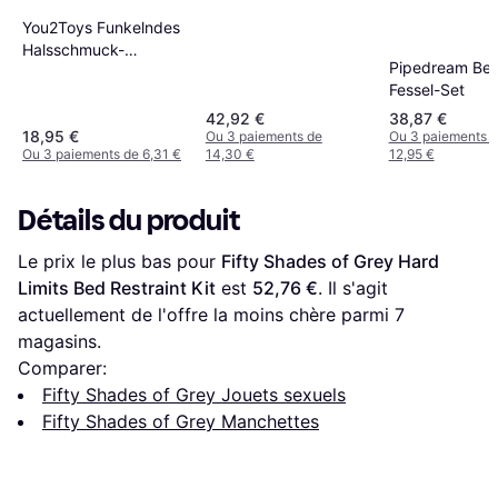
Position Master Avec
You2Toys Funkelndes
Menottes Noir
Halsschmuck-
Pipedream Bet
Highlight
Fessel-Set
42,92 €
38,87 €
18,95 €
Ou 3 paiements de
Ou 3 paiements 
Ou 3 paiements de 6,31 €
14,30 €
12,95 €
Détails du produit
Le prix le plus bas pour 
Fifty Shades of Grey Hard 
Limits Bed Restraint Kit
 est 
52,76 €
. Il s'agit 
actuellement de l'offre la moins chère parmi 
7
magasins.
Comparer:
Fifty Shades of Grey Jouets sexuels
Fifty Shades of Grey Manchettes