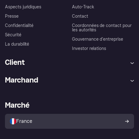
Aspects juridiques
Auto-Track
Presse
Contact
Confidentialité
Coordonnées de contact pour
les autorités
Sécurité
Gouvernance d’entreprise
La durabilité
Investor relations
Client
Aide
Réclamations
Marchand
Login
Protection contre la fraude
Support Marchand
Portail développeurs
L'appli shopping de Klarna
Paramètres de confidentialité
Portail Marchand
Statut opérationnel
Marché
Explorez les magasins
Votre droit de rétractation
Vendre avec Klarna
Plateformes et partenaires
Politique de protection de
l’acheteur Klarna
France