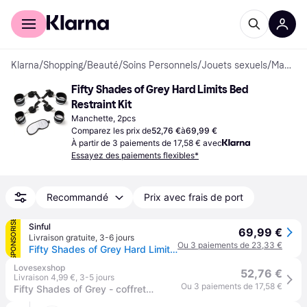
Acheter avec Klarna
Espace entreprises
Klarna
/
Shopping
/
Beauté
/
Soins Personnels
/
Jouets sexuels
/
Manchettes
Fifty Shades of Grey Hard Limits Bed 
Restraint Kit
Manchette, 2pcs
Comparez les prix de
52,76 €
à
69,99 €
À partir de 3 paiements de 17,58 € avec
Essayez des paiements flexibles*
Recommandé
Prix avec frais de port
SPONSORISÉ
Sinful
69,99 €
Livraison gratuite
,
3-6 jours
Ou 3 paiements de 23,33 €
Fifty Shades of Grey Hard Limits Ensemble d'Attaches de Lit - Noir
Lovesexshop
52,76 €
Livraison 4,99 €
,
3-5 jours
Ou 3 paiements de 17,58 €
Fifty Shades of Grey - coffret bondage - gris