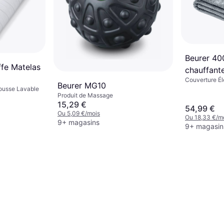
Beurer 40
ffe Matelas
chauffant
Couverture Éle
Beurer MG10
Automatique,
Housse Lavable
Produit de Massage
Commande Am
15,29 €
54,99 €
Ou 5,09 €/mois
Ou 18,33 €/m
9+ magasins
9+ magasin