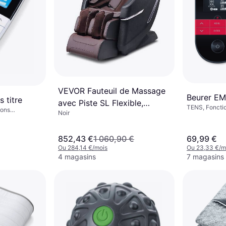
VEVOR Fauteuil de Massage
Beurer EM
 titre
avec Piste SL Flexible,
TENS, Fonctio
ions
Noir
Masseur Shiatsu 3D Complet
du Corps, Zéro Gravité 10 à
852,43 €
1 060,90 €
69,99 €
18 Modes Automatiques,
Ou 284,14 €/mois
Ou 23,33 €/m
Chauffage, Haut-parleur
4 magasins
7 magasins
Bluetooth, Coussin d’Air, et
Écran Tactile