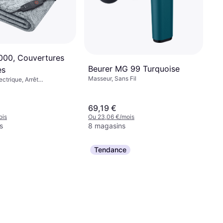
000, Couvertures
Beurer MG 99 Turquoise
es
Masseur, Sans Fil
ctrique, Arrêt
 Housse Lavable,
ovible
69,19 €
ois
Ou 23,06 €/mois
s
8 magasins
Tendance