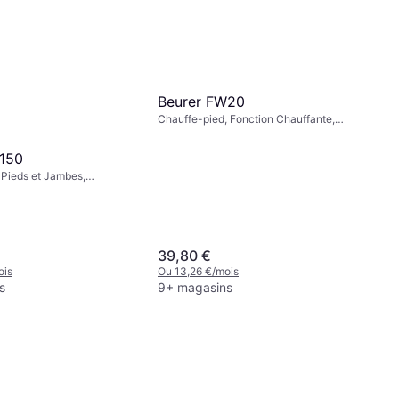
Beurer FW20
Chauffe-pied, Fonction Chauffante,
Arrêt Automatique, Housse Lavable
150
Pieds et Jambes,
té de Contrôle /
, Sans Fil
39,80 €
ois
Ou 13,26 €/mois
s
9+ magasins