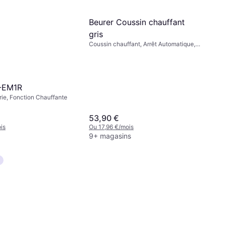
Beurer Coussin chauffant
gris
Coussin chauffant, Arrêt Automatique,
Fonction Chauffante, Housse Lavable
R-EM1R
ie, Fonction Chauffante
53,90 €
is
Ou 17,96 €/mois
9+ magasins