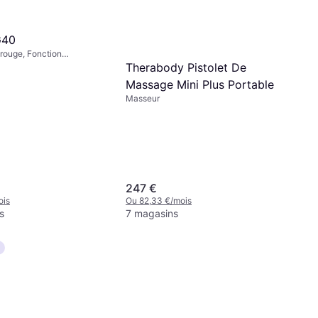
G40
arouge, Fonction
rrêt Automatique
Therabody Pistolet De
Massage Mini Plus Portable
Masseur
247 €
ois
Ou 82,33 €/mois
s
7 magasins