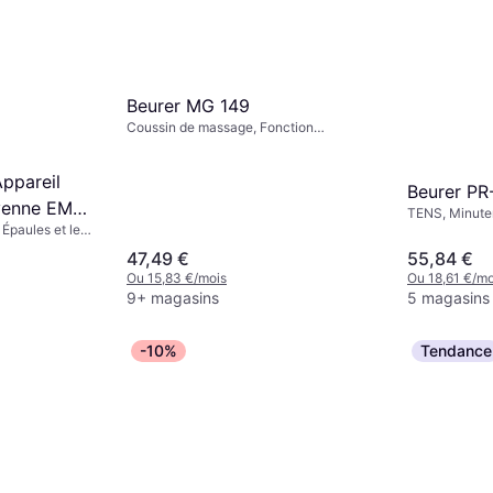
ml
Beurer MG 149
Coussin de massage, Fonction
Chauffante, Arrêt Automatique
ppareil
Beurer P
yenne EMS
TENS, Minuter
 Épaules et le
D
47,49 €
55,84 €
Ou 15,83 €/mois
Ou 18,61 €/mo
9+ magasins
5 magasins
-10%
Tendance