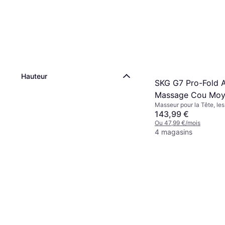
Huile Parfumée, 1pcs, 10
4,03 €
403,00 €/L
Ou 1,34 €/mois
9+ magasins
Hauteur
SKG G7 Pro-Fold A
Massage Cou Mo
Masseur pour la Tête, les
TENS Vibration 9
Cou
143,99 €
Ou 47,99 €/mois
4 magasins