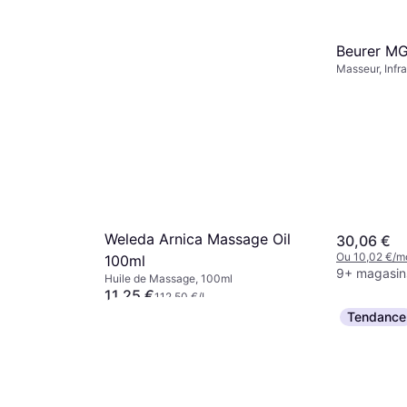
Beurer M
Masseur, Infr
Chauffante, A
Weleda Arnica Massage Oil
30,06 €
Ou 10,02 €/m
100ml
9+ magasin
Huile de Massage, 100ml
11,25 €
112,50 €/L
Ou 3,75 €/mois
Tendance
9+ magasins
entielle
 ml