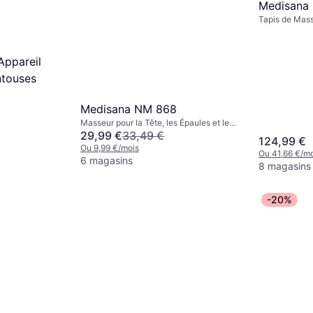
Medisana 
Tapis de Mass
Unité de Con
Appareil
touses
Medisana NM 868
Masseur pour la Tête, les Épaules et le
Cou, Fonction Chauffante, Sans Fil,
29,99 €
33,49 €
124,99 €
Housse Lavable
Ou 9,99 €/mois
Ou 41,66 €/mo
6 magasins
8 magasins
-20%