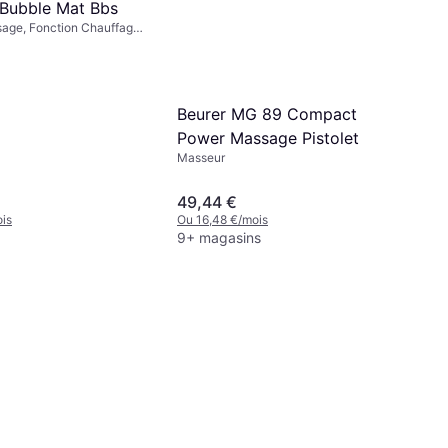
Bubble Mat Bbs
age, Fonction Chauffage,
trôle / Télécommande
Beurer MG 89 Compact
Power Massage Pistolet
Masseur
49,44 €
is
Ou 16,48 €/mois
9+ magasins