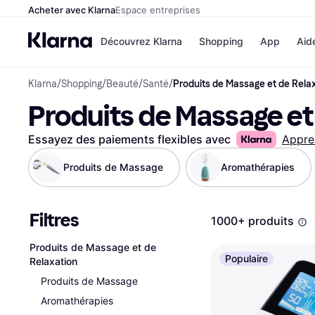
Acheter avec Klarna
Espace entreprises
Découvrez Klarna
Shopping
App
Aid
Klarna
/
Shopping
/
Beauté
/
Santé
/
Produits de Massage et de Rela
Options de paiem
Magasins
Produits de Massage et
Toutes les options d
Cdiscoun
paiement
Airbnb
Payer maintenant
Booking.
Essayez des paiements flexibles avec
Appre
Paiement en 3 fois
Temu
Paiement à 30 jours
JD Sport
Produits de Massage
Aromathérapies
Klarna sur Apple Pa
Filtres
Voir tous les
1000+ produits
Produits de Massage et de
Populaire
Relaxation
Produits de Massage
Aromathérapies