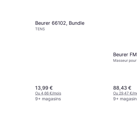
Beurer 66102, Bundle
TENS
Beurer FM
Masseur pour 
Minuterie, Uni
Télécommande
13,99 €
88,43 €
Ou 4,66 €/mois
Ou 29,47 €/m
9+ magasins
9+ magasin
entielle