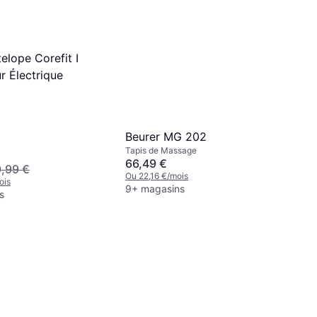
elope Corefit I
r Électrique
Beurer MG 202
Tapis de Massage
66,49 €
,99 €
Ou 22,16 €/mois
ois
9+ magasins
s