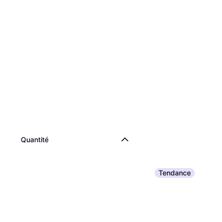
Quantité
Tendance
Pranarom Huile Ess
Menthe Poivrée 10