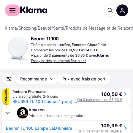
Acheter avec Klarna
Espace entreprises
Klarna
/
Shopping
/
Beauté
/
Santé
/
Produits de Massage et de Relaxat
Beurer TL100
Thérapie par la Lumière, Fonction Chauffante
Comparez les prix de
109,99 €
à
214,63 €
À partir de 3 paiements de 36,66 € avec
Essayez des paiements flexibles*
Recommandé
Prix avec frais de port
SPONSORISÉ
Redcare Pharmacie
160,59 €
Livraison gratuite
,
2-5 jours
Ou 3 paiements de 53,53 €
BEURER TL 100 Lampe 1 pc(s) - no_data
Amazon
·
Prix le plus bas
Livraison gratuite
109,99 €
Beurer TL 100 Lampe LED lumière du jour et lumière d'ambiance 2 en 1, avec fonction de changement de couleur, commande pratique par application
Ou 3 paiements de 36,66 €