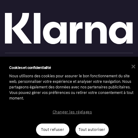
Copyright © 2005-2026 Klarna Bank AB (publ). Headquarters: Stockholm, Sweden. All
rights reserved. Klarna Bank AB (publ). Sveavägen 46, 111 34 Stockholm. Organization
Cookies et confidentialité
number: 556737-0431
Nous utilisons des cookies pour assurer le bon fonctionnement du site
Conditions
Cookies
Klarna.com
web, personnaliser votre expérience et analyser votre navigation. Nous
partageons également des données avec nos partenaires publicitaires.
Vous pouvez gérer vos préférences ou retirer votre consentement à tout
moment.
Changer les réglages
Tout refuser
Tout autoriser