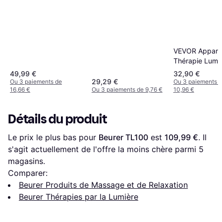
VEVOR Apparei
Thérapie Lumi
Rouge 3 en 1
49,99 €
32,90 €
29,29 €
Ou 3 paiements de
Ou 3 paiements 
16,66 €
Ou 3 paiements de 9,76 €
10,96 €
Détails du produit
Le prix le plus bas pour 
Beurer TL100
 est 
109,99 €
. Il 
s'agit actuellement de l'offre la moins chère parmi 
5
magasins.
Comparer:
Beurer Produits de Massage et de Relaxation
Beurer Thérapies par la Lumière