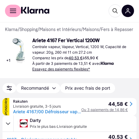
Acheter avec Klarna
Espace entreprises
Klarna
/
Shopping
/
Maisons et Intérieurs
/
Maisons
/
Fers à Repasser
Ariete 4167 Fer Vertical 1200W
Centrale vapeur, Vapeur, Vertical, 1200 W, Capacité de 
vapeur: 20g, 260 ml 11 cm 27.2 cm
Comparez les prix de
40,53 €
à
55,90 €
+
1
À partir de 3 paiements de 13,51 € avec
Essayez des paiements flexibles*
Recommandé
Prix avec frais de port
SPONSORISÉ
Rakuten
44,58 €
Livraison gratuite
,
3-5 jours
Ou 3 paiements de 14,86 €
Ariete 4167/00 Défroisseur vapeur portatif 0,26 L 1200 W Blanc
Darty
·
Prix le plus bas
Livraison gratuite
40,53 €