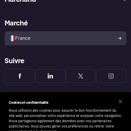
Login
Protection contre la fraude
Support Marchand
Portail développeurs
L'appli shopping de Klarna
Paramètres de confidentialité
Portail Marchand
Statut opérationnel
Marché
Explorez les magasins
Votre droit de rétractation
Vendre avec Klarna
Plateformes et partenaires
Politique de protection de
l’acheteur Klarna
France
Suivre
Cookies et confidentialité
Nous utilisons des cookies pour assurer le bon fonctionnement du
site web, personnaliser votre expérience et analyser votre navigation.
Nous partageons également des données avec nos partenaires
publicitaires. Vous pouvez gérer vos préférences ou retirer votre