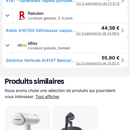
4167 - Générateur vapeur portable - 1200 Watt
Ou 3 paiements de 13,51 €
Rakuten
Livraison gratuite
,
3-5 jours
44,58 €
Ariete 4167/00 Défroisseur vapeur portatif 0,26 L 1200 W Blanc
Ou 3 paiements de 14,86 €
eBay
Livraison gratuite
,
Demain
55,90 €
Stiratrice Verticale Ar4167 Bianca/grigia
Ou 3 paiements de 18,63 €
Produits similaires
Nous avons choisi une sélection de produits qui pourraient 
vous intéresser.
Tout afficher