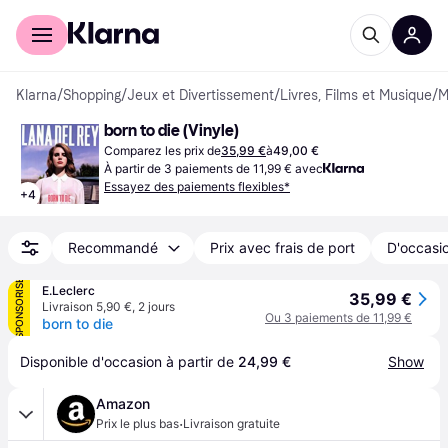
Acheter avec Klarna
Espace entreprises
Klarna
/
Shopping
/
Jeux et Divertissement
/
Livres, Films et Musique
/
M
born to die (Vinyle)
Comparez les prix de
35,99 €
à
49,00 €
À partir de 3 paiements de 11,99 € avec
Essayez des paiements flexibles*
+
4
Recommandé
Prix avec frais de port
D'occasio
SPONSORISÉ
E.Leclerc
35,99 €
Livraison 5,90 €
,
2 jours
Ou 3 paiements de 11,99 €
born to die
Disponible d'occasion à partir de 
24,99 €
Show
Amazon
·
Prix le plus bas
Livraison gratuite