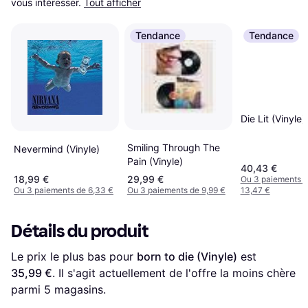
vous intéresser.
Tout afficher
Tendance
Tendance
Die Lit (Vinyle)
Smiling Through The
Nevermind (Vinyle)
Pain (Vinyle)
40,43 €
18,99 €
29,99 €
Ou 3 paiements 
Ou 3 paiements de 6,33 €
Ou 3 paiements de 9,99 €
13,47 €
Détails du produit
Le prix le plus bas pour 
born to die (Vinyle)
 est 
35,99 €
. Il s'agit actuellement de l'offre la moins chère 
parmi 
5
 magasins.