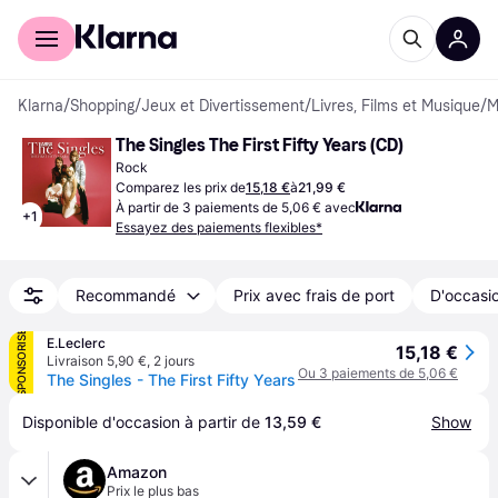
Acheter avec Klarna
Espace entreprises
Klarna
/
Shopping
/
Jeux et Divertissement
/
Livres, Films et Musique
/
M
The Singles The First Fifty Years (CD)
Rock
Comparez les prix de
15,18 €
à
21,99 €
À partir de 3 paiements de 5,06 € avec
+
1
Essayez des paiements flexibles*
Recommandé
Prix avec frais de port
D'occasio
SPONSORISÉ
E.Leclerc
15,18 €
Livraison 5,90 €
,
2 jours
Ou 3 paiements de 5,06 €
The Singles - The First Fifty Years
Disponible d'occasion à partir de 
13,59 €
Show
Amazon
Prix le plus bas