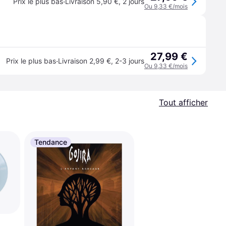
·
Prix le plus bas
Livraison 5,90 €
,
2 jours
Ou 9,33 €/mois
27,99 €
·
Prix le plus bas
Livraison 2,99 €
,
2-3 jours
Ou 9,33 €/mois
Tout afficher
Tendance