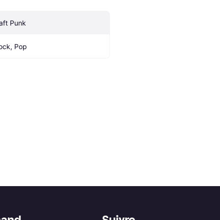
aft Punk
ock, Pop
hand
Suivre