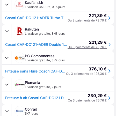
Kaufland.fr
Livraison 35,00 €
,
3-5 jours
221,39 €
Cosori CAF-DC 121-ADER Turbo Tower Heißluftfritteuse
Ou 3 paiements de 73,79 €
Rakuten
Livraison gratuite
,
3-5 jours
221,29 €
Cosori CAF-DC121-ADER Double 10,8 L Autonome Friteuse d'air chaud Noir
Ou 3 paiements de 73,76 €
PC Componentes
Livraison gratuite
,
3-5 jours
376,10 €
Friteuse sans Huile Cosori CAF-DC121-ADER 10,8L 230°C Double Contrôle Tactile Noire
Ou 3 paiements de 125,36 €
Pixmania
Livraison gratuite
,
2 jours
230,29 €
Friteuse à air Cosori CAF-DC121 Double 10.8L Noir - Neuf
Ou 3 paiements de 76,76 €
Conrad
5-7 jours