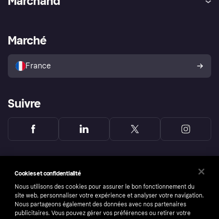
Marchand
Login
Protection contre la fraude
Support Marchand
Portail développeurs
L'appli shopping de Klarna
Paramètres de confidentialité
Portail Marchand
Statut opérationnel
Marché
Explorez les magasins
Votre droit de rétractation
Vendre avec Klarna
Plateformes et partenaires
Politique de protection de
l’acheteur Klarna
France
Suivre
Cookies et confidentialité
Nous utilisons des cookies pour assurer le bon fonctionnement du
site web, personnaliser votre expérience et analyser votre navigation.
Nous partageons également des données avec nos partenaires
publicitaires. Vous pouvez gérer vos préférences ou retirer votre