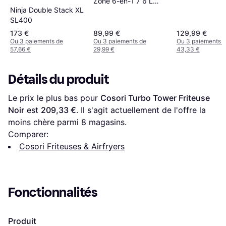
Zone 6-en-1 7 6 L
Ninja Double Stack XL
DZ300EU
SL400
173 €
89,99 €
129,99 €
Ou 3 paiements de
Ou 3 paiements de
Ou 3 paiements 
57,66 €
29,99 €
43,33 €
Détails du produit
Le prix le plus bas pour 
Cosori Turbo Tower Friteuse 
Noir
 est 
209,33 €
. Il s'agit actuellement de l'offre la 
moins chère parmi 
8
 magasins.
Comparer:
Cosori Friteuses & Airfryers
Fonctionnalités
Produit