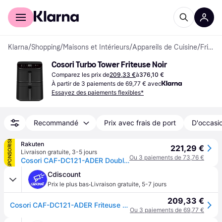
Acheter avec Klarna
Espace entreprises
Klarna
/
Shopping
/
Maisons et Intérieurs
/
Appareils de Cuisine
/
Friteuses & Airfryers
Cosori Turbo Tower Friteuse Noir
Comparez les prix de
209,33 €
à
376,10 €
À partir de 3 paiements de 69,77 € avec
Essayez des paiements flexibles*
Recommandé
Prix avec frais de port
D'occasio
SPONSORISÉ
Rakuten
221,29 €
Livraison gratuite
,
3-5 jours
Ou 3 paiements de 73,76 €
Cosori CAF-DC121-ADER Double 10,8 L Autonome Friteuse d'air chaud Noir
Cdiscount
·
Prix le plus bas
Livraison gratuite
,
5-7 jours
209,33 €
Cosori CAF-DC121-ADER Friteuse à air chaud 10.8 l avec écran noir - Noir
Ou 3 paiements de 69,77 €