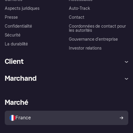
Aspects juridiques
Auto-Track
Presse
Contact
Confidentialité
Coordonnées de contact pour
les autorités
Sécurité
Gouvernance d’entreprise
La durabilité
Investor relations
Client
Aide
Réclamations
Marchand
Login
Protection contre la fraude
Support Marchand
Portail développeurs
L'appli shopping de Klarna
Paramètres de confidentialité
Portail Marchand
Statut opérationnel
Marché
Explorez les magasins
Votre droit de rétractation
Vendre avec Klarna
Plateformes et partenaires
Politique de protection de
l’acheteur Klarna
France