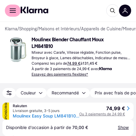
Acheter avec Klarna
Espace entreprises
Klarna
/
Shopping
/
Maisons et Intérieurs
/
Appareils de Cuisine
/
Mixeur
Moulinex Blender Chauffant Moux 
LM841B10
Mixeur avec Carafe, Vitesse réglable, Fonction pulse, 
Broyeur à glace, Lames détachables, Indicateur de mesure 
sur le pichet
Comparez les prix de
74,99 €
à
131,45 €
À partir de 3 paiements de 24,99 € avec
Essayez des paiements flexibles*
Couleur
Recommandé
Prix avec frais de po
SPONSORISÉ
Rakuten
74,99 €
Livraison gratuite
,
3-5 jours
Ou 3 paiements de 24,99 €
Moulinex Easy Soup LM841B10 - Soupière - 1,2 L - 1 kWatt - blanc/argent
Disponible d'occasion à partir de 
70,00 €
Show