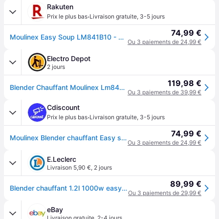
Rakuten
·
Prix le plus bas
Livraison gratuite
,
3-5 jours
74,99 €
Moulinex Easy Soup LM841B10 - Soupière - 1,2 L - 1 kWatt - blanc/argent
Ou 3 paiements de 24,99 €
Electro Depot
2 jours
119,98 €
Blender Chauffant Moulinex Lm841b10 Easy Soup
Ou 3 paiements de 39,99 €
Cdiscount
·
Prix le plus bas
Livraison gratuite
,
3-5 jours
74,99 €
Moulinex Blender chauffant Easy soup 1000W Capacité 1.2L 5 programmes automatiques maintien au chaud LM841B10 - Blanc
Ou 3 paiements de 24,99 €
E.Leclerc
Livraison 5,90 €
,
2 jours
89,99 €
Blender chauffant 1.2l 1000w easy soup - LM841B10 - Moulinex - Blanc
Ou 3 paiements de 29,99 €
eBay
Livraison gratuite
,
2-4 jours