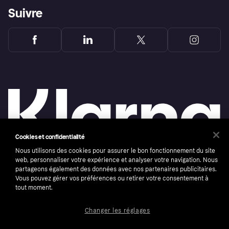
Suivre
Cookies et confidentialité
Nous utilisons des cookies pour assurer le bon fonctionnement du site
web, personnaliser votre expérience et analyser votre navigation. Nous
partageons également des données avec nos partenaires publicitaires.
Copyright © 2005-2026 Klarna Bank AB (publ). Headquarters: Stockholm, Sweden. All
rights reserved. Klarna Bank AB (publ). Sveavägen 46, 111 34 Stockholm. Organization
Vous pouvez gérer vos préférences ou retirer votre consentement à
number: 556737-0431
tout moment.
Conditions
Cookies
Klarna.com
Changer les réglages