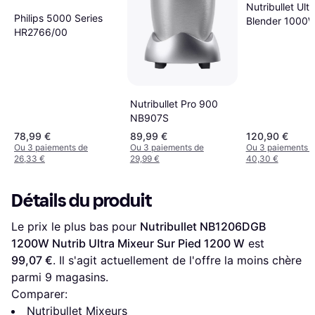
Nutribullet Ult
Philips 5000 Series
Blender 1000
HR2766/00
Blender
Nutribullet Pro 900
NB907S
78,99 €
89,99 €
120,90 €
Ou 3 paiements de
Ou 3 paiements de
Ou 3 paiements 
26,33 €
29,99 €
40,30 €
Détails du produit
Le prix le plus bas pour 
Nutribullet NB1206DGB 
1200W Nutrib Ultra Mixeur Sur Pied 1200 W
 est 
99,07 €
. Il s'agit actuellement de l'offre la moins chère 
parmi 
9
 magasins.
Comparer:
Nutribullet Mixeurs