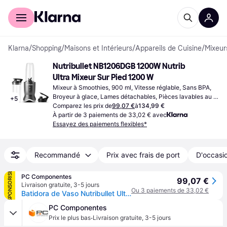
Acheter avec Klarna
Espace entreprises
Klarna
/
Shopping
/
Maisons et Intérieurs
/
Appareils de Cuisine
/
Mixeur
Nutribullet NB1206DGB 1200W Nutrib 
Ultra Mixeur Sur Pied 1200 W
Mixeur à Smoothies, 900 ml, Vitesse réglable, Sans BPA, 
Broyeur à glace, Lames détachables, Pièces lavables au 
+
5
lave-vaisselle, Fonction pulse, 1200W
Comparez les prix de
99,07 €
à
134,99 €
À partir de 3 paiements de 33,02 € avec
Essayez des paiements flexibles*
Recommandé
Prix avec frais de port
D'occasio
SPONSORISÉ
PC Componentes
99,07 €
Livraison gratuite
,
3-5 jours
Ou 3 paiements de 33,02 €
Batidora de Vaso Nutribullet Ultra 1200W 900ml
PC Componentes
·
Prix le plus bas
Livraison gratuite
,
3-5 jours