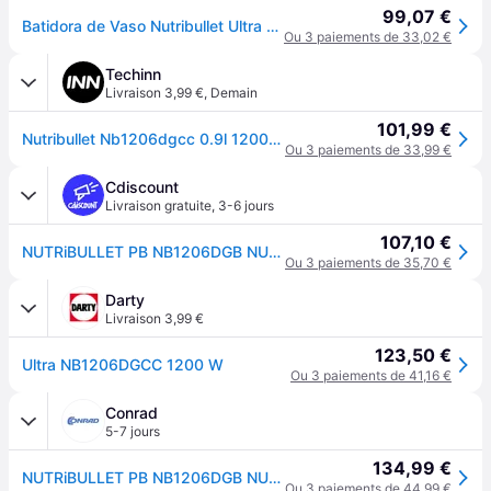
99,07 €
Batidora de Vaso Nutribullet Ultra 1200W 900ml
Ou 3 paiements de 33,02 €
Techinn
Livraison 3,99 €
,
Demain
101,99 €
Nutribullet Nb1206dgcc 0.9l 1200w Blender Clair One Size / EU Plug 220V
Ou 3 paiements de 33,99 €
Cdiscount
Livraison gratuite
,
3-6 jours
107,10 €
NUTRiBULLET PB NB1206DGB NUTRIB ULTRA 1200W Mixeur sur pied 1200 W - Noir
Ou 3 paiements de 35,70 €
Darty
Livraison 3,99 €
123,50 €
Ultra NB1206DGCC 1200 W
Ou 3 paiements de 41,16 €
Conrad
5-7 jours
134,99 €
NUTRiBULLET PB NB1206DGB NUTRIB ULTRA 1200W Mixeur sur pied 1200 W gris
Ou 3 paiements de 44,99 €