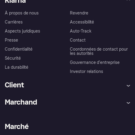
Klarna
À propos de nous
Revendre
Carrières
Accessibilité
Aspects juridiques
Auto-Track
Presse
Contact
Confidentialité
Coordonnées de contact pour
les autorités
Sécurité
Gouvernance d’entreprise
La durabilité
Investor relations
Client
Aide
Réclamations
Marchand
Login
Protection contre la fraude
Support Marchand
Portail développeurs
L'appli shopping de Klarna
Paramètres de confidentialité
Portail Marchand
Statut opérationnel
Marché
Explorez les magasins
Votre droit de rétractation
Vendre avec Klarna
Plateformes et partenaires
Politique de protection de