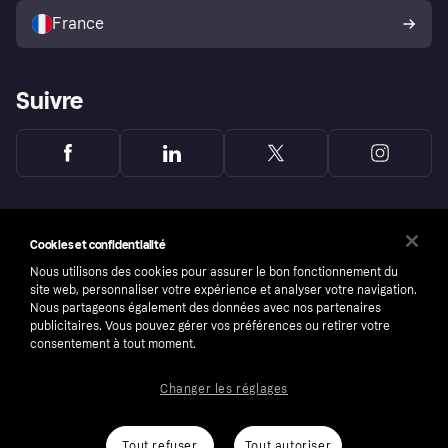
l’acheteur Klarna
France
Suivre
Cookies et confidentialité
Nous utilisons des cookies pour assurer le bon fonctionnement du
site web, personnaliser votre expérience et analyser votre navigation.
Nous partageons également des données avec nos partenaires
publicitaires. Vous pouvez gérer vos préférences ou retirer votre
consentement à tout moment.
Changer les réglages
Copyright © 2005-2026 Klarna Bank AB (publ). Headquarters: Stockholm, Sweden. All
rights reserved. Klarna Bank AB (publ). Sveavägen 46, 111 34 Stockholm. Organization
number: 556737-0431
Tout refuser
Tout autoriser