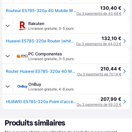
130,40 €
Routeur E5785-320a 4G Mobile WiFi 3 Blanc
Ou 3 paiements de 43,46 €
Rakuten
Livraison gratuite
,
3-5 jours
132,10 €
Huawei E5785-320a Router (white Color)
Ou 3 paiements de 44,03 €
PC Componentes
Livraison gratuite
,
3-5 jours
210,44 €
Router Huawei E5785-320a 4G Mobile WiFi 300Mbps Double Bande Blanc
Ou 3 paiements de 70,14 €
OnBuy
Livraison gratuite
,
4-6 jours
207,99 €
HUAWEI E5785-320a Point d'accès Wi-Fi 4G mobile jusqu'à 32 appareils 300 MBit/s blanc
Ou 3 paiements de 69,33 €
Produits similaires