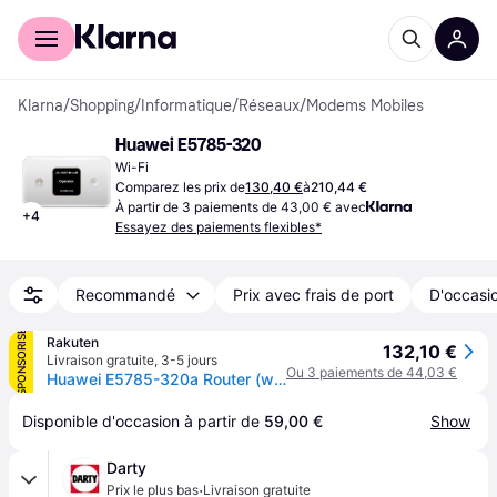
Acheter avec Klarna
Espace entreprises
Klarna
/
Shopping
/
Informatique
/
Réseaux
/
Modems Mobiles
Huawei E5785-320
Wi-Fi
Comparez les prix de
130,40 €
à
210,44 €
À partir de 3 paiements de 43,00 € avec
+
4
Essayez des paiements flexibles*
Recommandé
Prix avec frais de port
D'occasio
SPONSORISÉ
Rakuten
132,10 €
Livraison gratuite
,
3-5 jours
Ou 3 paiements de 44,03 €
Huawei E5785-320a Router (white Color)
Disponible d'occasion à partir de 
59,00 €
Show
Darty
·
Prix le plus bas
Livraison gratuite