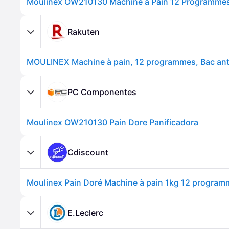
Rakuten
PC Componentes
Moulinex OW210130 Pain Dore Panificadora
Cdiscount
E.Leclerc