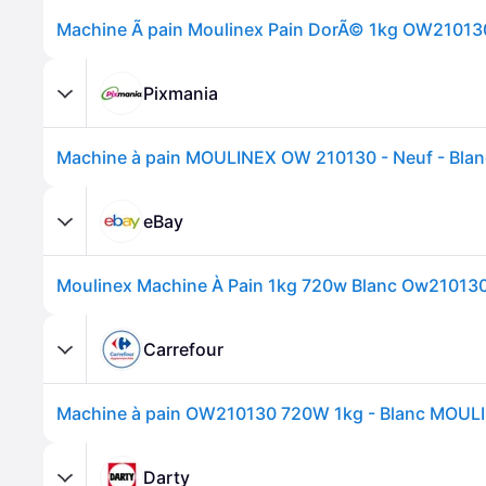
Machine Ã pain Moulinex Pain DorÃ© 1kg OW210130
Pixmania
Machine à pain MOULINEX OW 210130 - Neuf - Blan
eBay
Moulinex Machine À Pain 1kg 720w Blanc Ow21013
Carrefour
Machine à pain OW210130 720W 1kg - Blanc MOUL
Darty