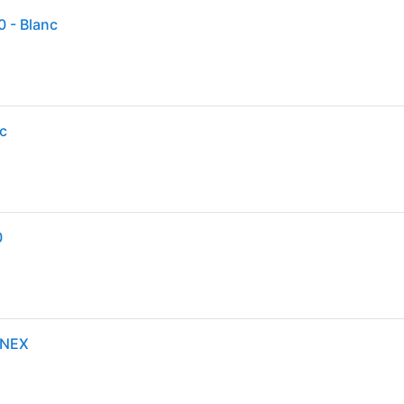
 - Blanc
c
0
INEX