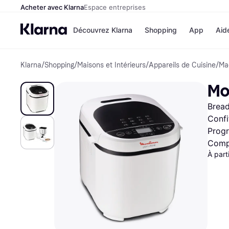
Acheter avec Klarna
Espace entreprises
Découvrez Klarna
Shopping
App
Aid
Klarna
/
Shopping
/
Maisons et Intérieurs
/
Appareils de Cuisine
/
Ma
Options de paiem
Magasins
Toutes les options d
Cdiscoun
Mo
paiement
Airbnb
Payer maintenant
Booking.
Bread
Paiement en 3 fois
Temu
Paiement à 30 jours
JD Sport
Confi
Klarna sur Apple Pa
Prog
Compa
À part
Voir tous les