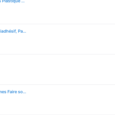
Moulinex OW210130 Machine à Pain 12 Programmes Plastique Blanc 31 x 29 x 29 cm
MOULINEX Machine à pain, 12 programmes, Bac antiadhésif, Pain maison OW210E30
Moulinex Pain Doré Machine à pain 1kg 12 programmes Faire son pain maisonOW210130 - Blanc