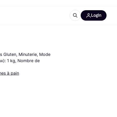
Login
lus d'informations
de bureau
u'est-ce que Klarna?
 Gluten, Minuterie, Mode 
x): 1 kg, Nombre de 
es à pain
catégories